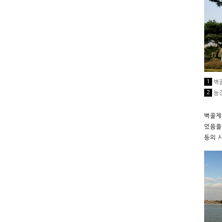
1
벽
2
농
벽골제
었음을
등의 