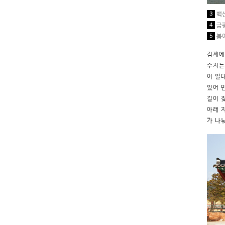
3
백산
4
금평
5
봄이
김제에
수지는
이 일
있어 
길이 
아래 
가 나