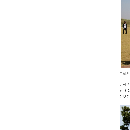
드넓은
김제의
현재 
아보기