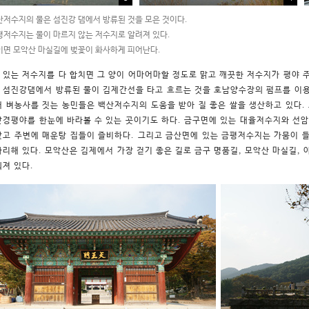
저수지의 물은 섬진강 댐에서 방류된 것을 모은 것이다.
저수지는 물이 마르지 않는 저수지로 알려져 있다.
면 모악산 마실길에 벚꽃이 화사하게 피어난다.
 있는 저수지를 다 합치면 그 양이 어마어마할 정도로 맑고 깨끗한 저수지가 평야 
 섬진강댐에서 방류된 물이 김제간선을 타고 흐르는 것을 호남양수장의 펌프를 이용
대 벼농사를 짓는 농민들은 백산저수지의 도움을 받아 질 좋은 쌀을 생산하고 있다.
만경평야를 한눈에 바라볼 수 있는 곳이기도 하다. 금구면에 있는 대율저수지와 선
잦고 주변에 매운탕 집들이 즐비하다. 그리고 금산면에 있는 금평저수지는 가뭄이 들
자리해 있다. 모악산은 김제에서 가장 걷기 좋은 길로 금구 명품길, 모악산 마실길, 
눠져 있다.