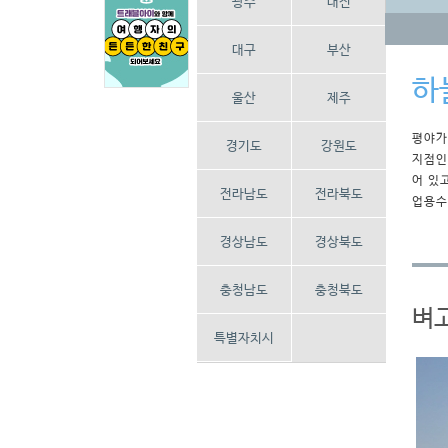
광주
대전
대구
부산
하
울산
제주
평야가
경기도
강원도
지점인
어 있
전라남도
전라북도
업용수
경상남도
경상북도
충청남도
충청북도
벼
특별자치시