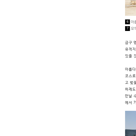
6
아름
7
모악
금구 
유적지
있을 
아름다
코스로
고 벚
하게도
만날 
에서 