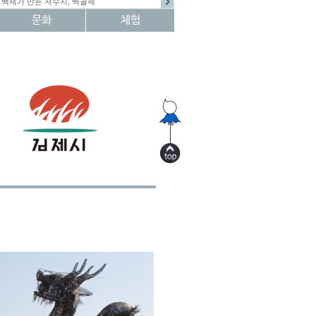
백제가 만든 저수지, 벽골제
문화
체험