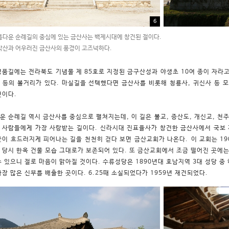
6
다운 순례길의 중심에 있는 금산사는 백제시대에 창건된 절이다.
산과 어우러진 금산사의 풍경이 고즈넉하다.
명품길에는 전라북도 기념물 제 85호로 지정된 금구산성과 야생초 10여 종이 자라
 등의 볼거리가 있다. 마실길을 선택했다면 금산사를 비롯해 청룡사, 귀신사 등 모
것이다.
운 순례길 역시 금산사를 중심으로 펼쳐지는데, 이 길은 불교, 증산도, 개신교, 천주
 사람들에게 가장 사랑받는 길이다. 신라시대 진표율사가 창건한 금산사에서 국보 제
꽃이 흐드러지게 피어나는 길을 천천히 걷다 보면 금산교회가 나온다.
이 교회는 1
 당시 한옥 건물 모습 그대로가 보존되어 있다. 또 금산교회에서 조금 떨어진 곳에
수 있으니 절로 마음이 맑아질 것이다. 수류성당은 1890년대 호남지역 3대 성당 중
가장 많은 신부를 배출한 곳이다. 6.25때 소실되었다가 1959년 재건되었다.