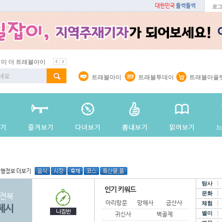
대한민국
들썩들썩
로그
이
봄꽃
벚꽃명소
봄철 별미
동백
봄철보양식
지역 주재기자
트래블아이
트래블투데이
트래블아울
여행정보 더보기
탐사
인기 키워드
문화
전북
아리랑문학관
망해사
금산사
체험
제시
별미
귀신사
벽골제