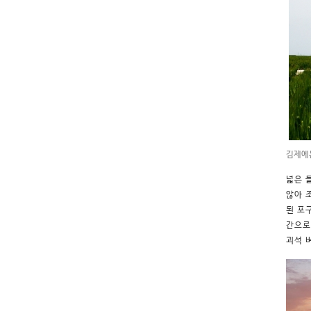
김제에
넓은 
않아 
된 포
간으로
괴석 