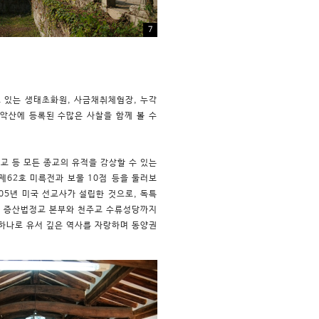
7
고 있는 생태초화원, 사금채취체험장, 누각
악산에 등록된 수많은 사찰을 함께 볼 수
교 등 모든 종교의 유적을 감상할 수 있는
62호 미륵전과 보물 10점 등을 둘러보
905년 미국 선교사가 설립한 것으로, 독특
는 증산법정교 본부와 천주교 수류성당까지
 하나로 유서 깊은 역사를 자랑하며 동양권