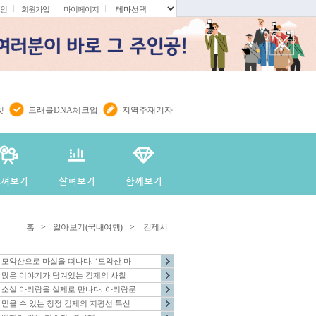
인
회원가입
마이페이지
.
렛
트래블DNA체크업
지역주재기자
홈
>
알아보기(국내여행)
>
김제시
모악산으로 마실을 떠나다, ‘모악산 마
많은 이야기가 담겨있는 김제의 사찰
소설 아리랑을 실제로 만나다, 아리랑문
믿을 수 있는 청정 김제의 지평선 특산