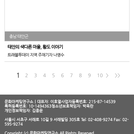
충남 태안군
태안의 색다른 마을, 황도 이야기
트래블투데이 지역 주재기자 나영수
1
2
3
4
5
6
7
8
9
10
>
>>
문화마케팅연구소
대표자: 이호열
사업자등록번호: 215-87-14539
특허등록번호: 10-1494363
청소년보호책임자: 박옥란
개인정보책임자: 김종운
서울시 서초구 서래로 10길 9 서래빌딩 305호 Tel: 02-408-9274 Fax: 02-
595-9274
Copyright (c) 문화마케팅연구소 All Rights Reserved.