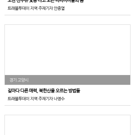
노란 산수유 꽃등 타고 오는 띠띠미마을의 봄
트래블투데이 지역 주재기자 안중열
경기 고양시
길마다 다른 매력, 북한산을 오르는 방법들
트래블투데이 지역 주재기자 나영수