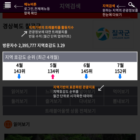
메뉴버튼
지역검색
지역검색
로그인,전체메뉴등
원하는 지역의 관광정보를
항목 확인
한눈에 다보기
경상북도 칠곡군
지역기반의 트래블피플 활동지수
관광정보에 대한 트래블피플
반응 수치 (월간 단위 업데이트)
방문자수
방문자수
2,395,777
2,395,777
지역호감도
지역호감도
3.29
3.29
지역호감도 순위 (최근 4개월)
지역 호감도 순위 (최근 4개월)
4월
4월
5월
5월
6월
6월
7월
7월
143위
143위
134위
134위
145위
145위
152위
152위
지역기반의 표준화된 관광지표
읽어보기
느껴보기
알아보기
먹어보기
지역호감도 순위를
월간 단위로 시각화한 데이터
둘러보기
즐겨보기
다녀보기
뽐내보기
트래블아울렛 상품 전체보기
읽어보기