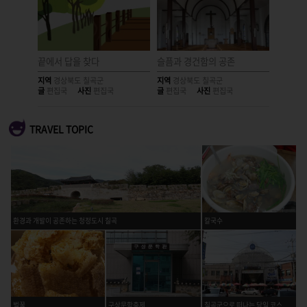
너머
끝에서 답을 찾다
슬픔과 경건함의 공존
호국의 
지역
경상북도 칠곡군
지역
경상북도 칠곡군
지역
경상
글
편집국
사진
편집국
글
편집국
사진
편집국
글
편집국
TRAVEL TOPIC
환경과 개발이 공존하는 청정도시 칠곡
칼국수
벌꿀
구상문학축제
칠곡군으로 떠나는 당일 코스