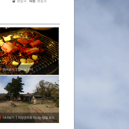
글
편집국
사진
편집국
글
편집국
사진
편집국
글
편집
먹어보기
갈비살 구이
다녀보기
의성군으로 떠나는 당일 코스