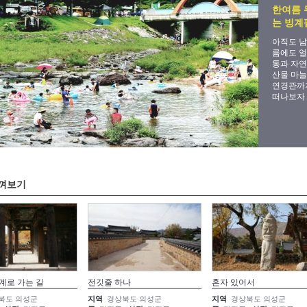
한여름 
는 빙계
아직도 남
름에도 얼
통과 자연
산물 마늘
연경관까지
떠나보자.
껴보기
계로 가는 길
전깃줄 하나
혼자 있어서
북도 의성군
지역
경상북도 의성군
지역
경상북도 의성군