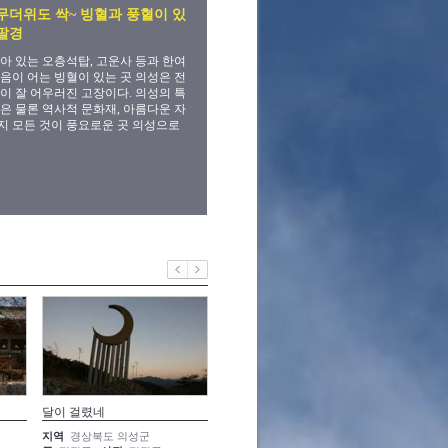
무더위도 싹~ 빙혈과 풍혈이 있
팔경
아 있는 오층석탑, 고운사 등과 한여
음이 어는 빙혈이 있는 곳 의성은 전
이 잘 어우러진 고장이다. 의성의 특
은 물론 역사적 문화재, 아름다운 자
 모든 것이 풍요로운 곳 의성으로
달이 걸렸네
인위적이라 해도
고요한 
지역
경상북도 의성군
지역
경상북도 의성군
지역
경