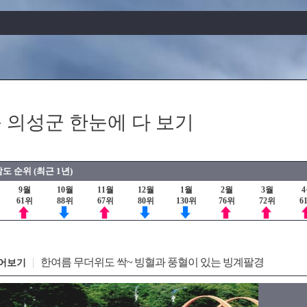
 의성군 한눈에 다 보기
도 순위 (최근 1년)
9월
10월
11월
12월
1월
2월
3월
61위
88위
67위
80위
130위
76위
72위
6
한여름 무더위도 싹~ 빙혈과 풍혈이 있는 빙계팔경
어보기