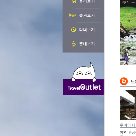
느
무아의 세
지역
경상