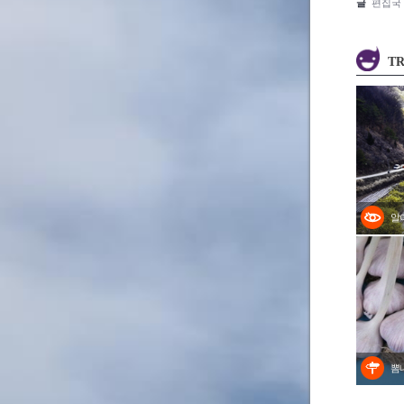
글
편집국
TR
알
뽐