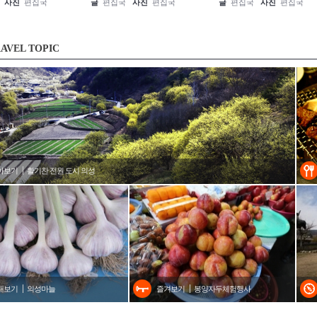
사진
편집국
글
편집국
사진
편집국
글
편집국
사진
편집국
AVEL TOPIC
아보기
활기찬 전원 도시 의성
내보기
의성마늘
즐겨보기
봉양자두체험행사