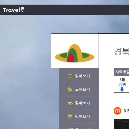
경북
지역호감
8월
70위
읽