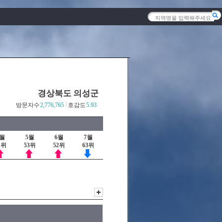
경상북도 의성군
방문자수
2,776,765
호감도
5.93
4월
5월
6월
7월
1위
53위
52위
63위