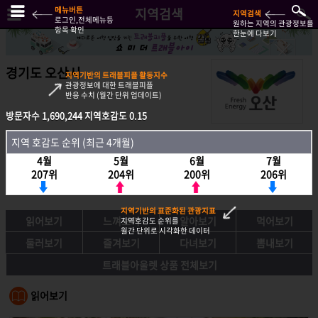
메뉴버튼
지역검색
지역검색
로그인,전체메뉴등
원하는 지역의 관광정보를
항목 확인
한눈에 다보기
경기도 오산시
지역기반의 트래블피플 활동지수
관광정보에 대한 트래블피플
반응 수치 (월간 단위 업데이트)
방문자수
1,690,244
지역호감도
0.15
방문자수
1,690,244
지역호감도
0.15
지역 호감도 순위 (최근 4개월)
지역호감도 순위 (최근 4개월)
4월
5월
6월
7월
4월
5월
6월
7월
207위
204위
200위
206위
207위
204위
200위
206위
지역기반의 표준화된 관광지표
읽어보기
느껴보기
알아보기
먹어보기
지역호감도 순위를
월간 단위로 시각화한 데이터
둘러보기
즐겨보기
다녀보기
뽐내보기
트래블아울렛 상품 전체보기
읽어보기