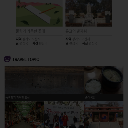
물향기 가득한 곳에
유교의 발자취
투박함,
지역
경기도 오산시
지역
경기도 오산시
지역
경기
글
편집국
사진
편집국
글
편집국
사진
편집국
글
편집국
TRAVEL TOPIC
녹색향기 가득한 오산
순대국밥