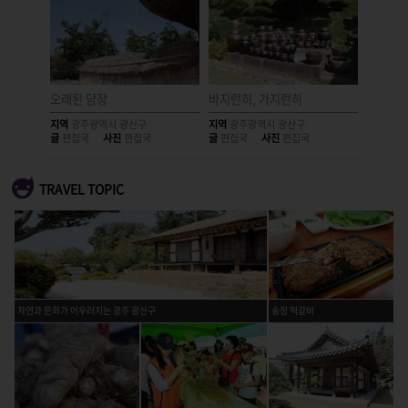
 쉼터
오래된 담장
바지런히, 가지런히
빨간 우
지역
광주광역시 광산구
지역
광주광역시 광산구
지역
광주
글
편집국
사진
편집국
글
편집국
사진
편집국
글
편집국
TRAVEL TOPIC
자연과 문화가 어우러지는 광주 광산구
송정 떡갈비