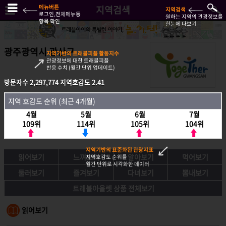
메뉴버튼
지역검색
지역검색
로그인,전체메뉴등
원하는 지역의 관광정보를
항목 확인
한눈에 다보기
광주광역시 광산구
지역기반의 트래블피플 활동지수
관광정보에 대한 트래블피플
반응 수치 (월간 단위 업데이트)
방문자수
2,297,774
지역호감도
2.41
방문자수
2,297,774
지역호감도
2.41
지역 호감도 순위 (최근 4개월)
지역호감도 순위 (최근 4개월)
4월
5월
6월
7월
4월
5월
6월
7월
109위
114위
105위
104위
109위
114위
105위
104위
지역기반의 표준화된 관광지표
읽어보기
느껴보기
알아보기
먹어보기
지역호감도 순위를
월간 단위로 시각화한 데이터
둘러보기
즐겨보기
다녀보기
뽐내보기
트래블아울렛 상품 전체보기
읽어보기