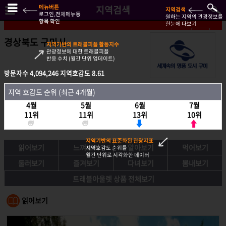
메뉴버튼
지역검색
지역검색
로그인,전체메뉴등
원하는 지역의 관광정보를
항목 확인
한눈에 다보기
경상북도 구미시
지역기반의 트래블피플 활동지수
관광정보에 대한 트래블피플
반응 수치 (월간 단위 업데이트)
방문자수
방문자수
4,094,246
4,094,246
지역호감도
지역호감도
8.61
8.61
지역호감도 순위 (최근 4개월)
지역 호감도 순위 (최근 4개월)
4월
4월
5월
5월
6월
6월
7월
7월
11위
11위
11위
11위
13위
13위
10위
10위
지역기반의 표준화된 관광지표
읽어보기
느껴보기
알아보기
먹어보기
지역호감도 순위를
월간 단위로 시각화한 데이터
둘러보기
즐겨보기
다녀보기
뽐내보기
트래블아울렛 상품 전체보기
읽어보기