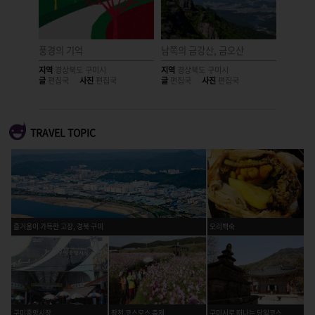
풍경의 기억
남쪽의 금강산, 금오산
우물 속
지역
경상북도 구미시
지역
경상북도 구미시
지역
경상
글
편집국
사진
편집국
글
편집국
사진
편집국
글
편집국
TRAVEL TOPIC
즐거움이 가득한 고장, 경북 구미
오리백숙
구미중앙시장
장천 코스모스 축제
구미시로 떠나는 당일코스