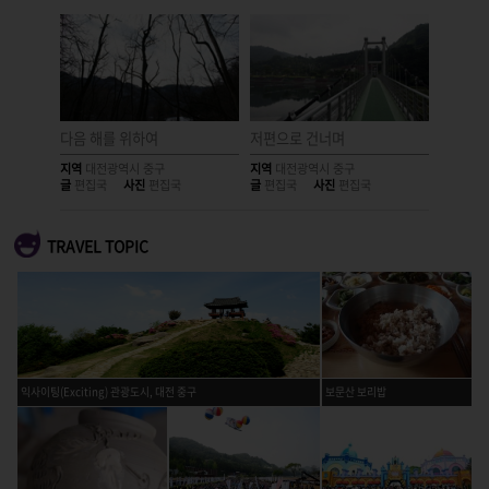
이
다음 해를 위하여
저편으로 건너며
경계
지역
대전광역시 중구
지역
대전광역시 중구
지역
대전
글
편집국
사진
편집국
글
편집국
사진
편집국
글
편집국
TRAVEL TOPIC
익사이팅(Exciting) 관광도시, 대전 중구
보문산 보리밥