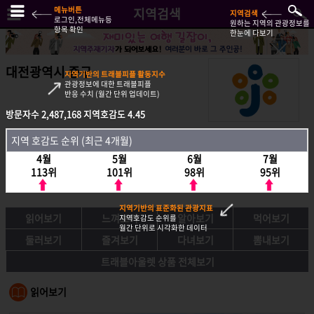
메뉴버튼
지역검색
지역검색
로그인,전체메뉴등
원하는 지역의 관광정보를
항목 확인
한눈에 다보기
대전광역시 중구
지역기반의 트래블피플 활동지수
관광정보에 대한 트래블피플
반응 수치 (월간 단위 업데이트)
방문자수
2,487,168
지역호감도
4.45
방문자수
2,487,168
지역호감도
4.45
지역 호감도 순위 (최근 4개월)
지역호감도 순위 (최근 4개월)
4월
5월
6월
7월
4월
5월
6월
7월
113위
101위
98위
95위
113위
101위
98위
95위
지역기반의 표준화된 관광지표
읽어보기
느껴보기
알아보기
먹어보기
지역호감도 순위를
월간 단위로 시각화한 데이터
둘러보기
즐겨보기
다녀보기
뽐내보기
트래블아울렛 상품 전체보기
읽어보기