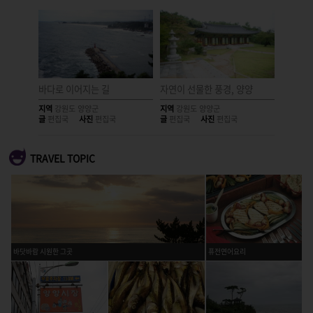
바다로 이어지는 길
자연이 선물한 풍경, 양양
길에서 
지역
강원도 양양군
지역
강원도 양양군
지역
강원
글
편집국
사진
편집국
글
편집국
사진
편집국
글
편집국
TRAVEL TOPIC
바닷바람 시원한 그곳
퓨전연어요리