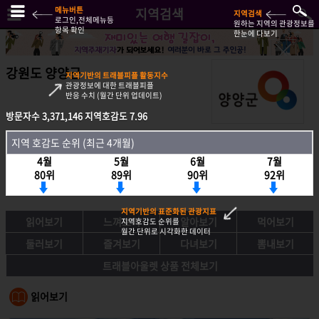
메뉴버튼
지역검색
지역검색
로그인,전체메뉴등
원하는 지역의 관광정보를
항목 확인
한눈에 다보기
강원도 양양군
지역기반의 트래블피플 활동지수
관광정보에 대한 트래블피플
반응 수치 (월간 단위 업데이트)
방문자수
3,371,146
지역호감도
7.96
방문자수
3,371,146
지역호감도
7.96
지역 호감도 순위 (최근 4개월)
지역호감도 순위 (최근 4개월)
4월
5월
6월
7월
4월
5월
6월
7월
80위
89위
90위
92위
80위
89위
90위
92위
지역기반의 표준화된 관광지표
읽어보기
느껴보기
알아보기
먹어보기
지역호감도 순위를
월간 단위로 시각화한 데이터
둘러보기
즐겨보기
다녀보기
뽐내보기
트래블아울렛 상품 전체보기
읽어보기