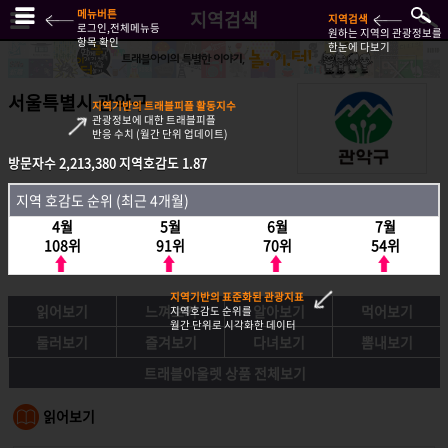
메뉴버튼
지역검색
지역검색
로그인,전체메뉴등
원하는 지역의 관광정보를
항목 확인
한눈에 다보기
서울특별시 관악구
지역기반의 트래블피플 활동지수
관광정보에 대한 트래블피플
반응 수치 (월간 단위 업데이트)
방문자수
2,213,380
지역호감도
1.87
방문자수
2,213,380
지역호감도
1.87
지역 호감도 순위 (최근 4개월)
지역호감도 순위 (최근 4개월)
4월
5월
6월
7월
4월
5월
6월
7월
108위
91위
70위
54위
108위
91위
70위
54위
지역기반의 표준화된 관광지표
읽어보기
느껴보기
알아보기
먹어보기
지역호감도 순위를
월간 단위로 시각화한 데이터
둘러보기
즐겨보기
다녀보기
뽐내보기
트래블아울렛 상품 전체보기
읽어보기