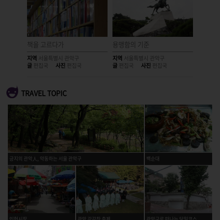
도시
책을 고르다가
용맹함의 기준
파문이 
지역
서울특별시 관악구
지역
서울특별시 관악구
지역
서울
글
편집국
사진
편집국
글
편집국
사진
편집국
글
편집국
TRAVEL TOPIC
긍지의 관악人, 약동하는 서울 관악구
백순대
인헌시장
관악 강감찬 축제
관악구로 떠나는 당일코스