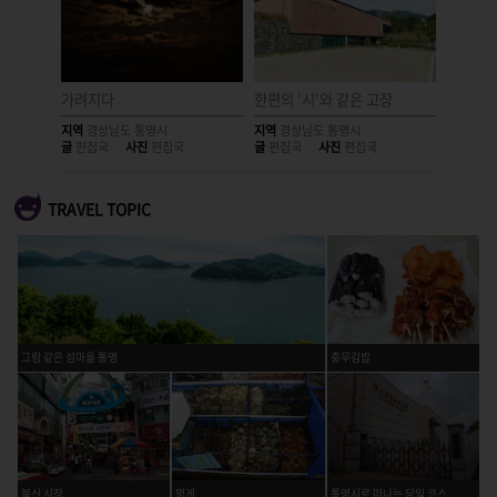
가려지다
한편의 '시'와 같은 고장
기다림
지역
경상남도 통영시
지역
경상남도 통영시
지역
경상
글
편집국
사진
편집국
글
편집국
사진
편집국
글
편집국
TRAVEL TOPIC
그림 같은 섬마을 통영
충무김밥
북신 시장
멍게
통영시로 떠나는 당일 코스