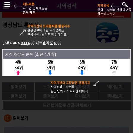
메뉴버튼
지역검색
지역검색
로그인,전체메뉴등
원하는 지역의 관광정보를
항목 확인
한눈에 다보기
경상남도 통영시
지역기반의 트래블피플 활동지수
관광정보에 대한 트래블피플
반응 수치 (월간 단위 업데이트)
방문자수
방문자수
4,033,860
4,033,860
지역호감도
지역호감도
8.68
8.68
지역호감도 순위 (최근 4개월)
지역 호감도 순위 (최근 4개월)
4월
4월
5월
5월
6월
6월
7월
7월
34위
34위
39위
39위
46위
46위
46위
46위
지역기반의 표준화된 관광지표
읽어보기
느껴보기
알아보기
먹어보기
지역호감도 순위를
월간 단위로 시각화한 데이터
둘러보기
즐겨보기
다녀보기
뽐내보기
트래블아울렛 상품 전체보기
읽어보기