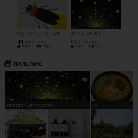
마음이 담겨 반짝이는 불빛
반짝이는 불빛의 밤
구부러진
지역
전라북도 무주군
지역
전라북도 무주군
지역
전라
글
편집국
사진
편집국
글
편집국
사진
편집국
글
편집국
TRAVEL TOPIC
덕유산의 청정 자연이 흐르는 전북 무주
어죽