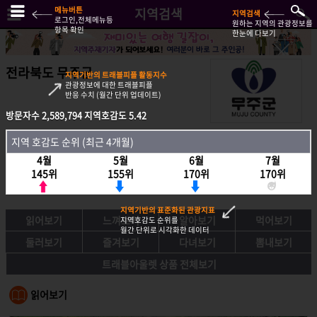
메뉴버튼
지역검색
지역검색
로그인,전체메뉴등
원하는 지역의 관광정보를
항목 확인
한눈에 다보기
전라북도 무주군
지역기반의 트래블피플 활동지수
관광정보에 대한 트래블피플
반응 수치 (월간 단위 업데이트)
방문자수
2,589,794
지역호감도
5.42
방문자수
2,589,794
지역호감도
5.42
지역 호감도 순위 (최근 4개월)
지역호감도 순위 (최근 4개월)
4월
5월
6월
7월
4월
5월
6월
7월
145위
155위
170위
170위
145위
155위
170위
170위
지역기반의 표준화된 관광지표
읽어보기
느껴보기
알아보기
먹어보기
지역호감도 순위를
월간 단위로 시각화한 데이터
둘러보기
즐겨보기
다녀보기
뽐내보기
트래블아울렛 상품 전체보기
읽어보기