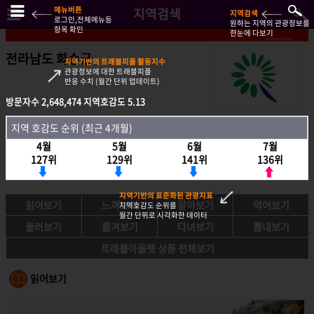
메뉴버튼
지역검색
지역검색
로그인,전체메뉴등
원하는 지역의 관광정보를
항목 확인
한눈에 다보기
전라남도 화순군
지역기반의 트래블피플 활동지수
관광정보에 대한 트래블피플
반응 수치 (월간 단위 업데이트)
방문자수
방문자수
2,648,474
2,648,474
지역호감도
지역호감도
5.13
5.13
지역호감도 순위 (최근 4개월)
지역 호감도 순위 (최근 4개월)
4월
4월
5월
5월
6월
6월
7월
7월
127위
127위
129위
129위
141위
141위
136위
136위
지역기반의 표준화된 관광지표
읽어보기
느껴보기
알아보기
먹어보기
지역호감도 순위를
월간 단위로 시각화한 데이터
둘러보기
즐겨보기
다녀보기
뽐내보기
트래블아울렛 상품 전체보기
읽어보기