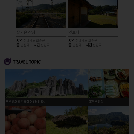
즐거운 상상
엿보다
거대한 
지역
전라남도 화순군
지역
전라남도 화순군
지역
전라
글
편집국
사진
편집국
글
편집국
사진
편집국
글
편집국
TRAVEL TOPIC
푸른 산과 맑은 물이 어우러진 화순
흑두부 정식