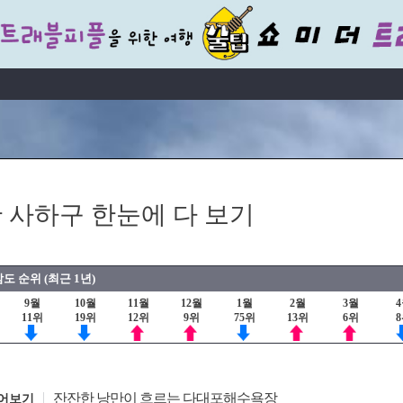
 사하구 한눈에 다 보기
도 순위 (최근 1년)
9월
10월
11월
12월
1월
2월
3월
11위
19위
12위
9위
75위
13위
6위
잔잔한 낭만이 흐르는 다대포해수욕장
어보기