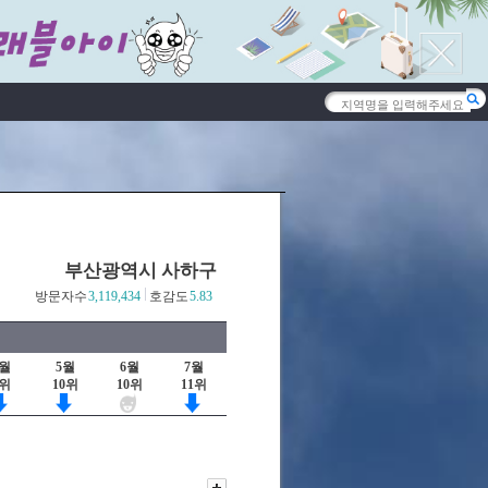
부산광역시 사하구
방문자수
3,119,434
호감도
5.83
4월
5월
6월
7월
8위
10위
10위
11위