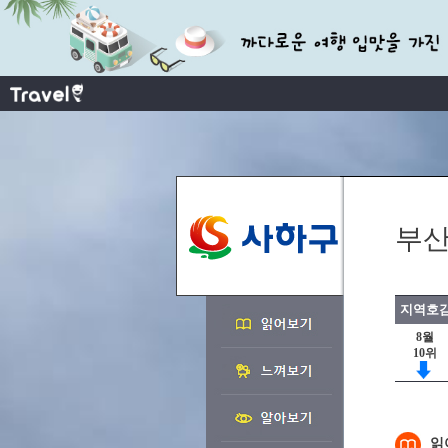
부산
지역호감
8월
10위
읽