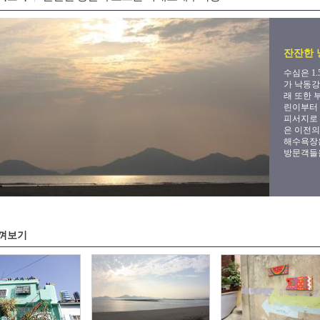
잔잔한 
수심은 1
가 낙동강
래 또한 
린이부터 
피서지로 
은 이전의
해수욕장
방문객들을
껴보기