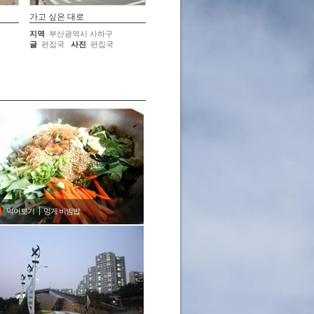
가고 싶은 대로
벅찬 풍경
모래사장
지역
부산광역시 사하구
지역
부산광역시 사하구
지역
부
글
편집국
사진
편집국
글
편집국
사진
편집국
글
편집
먹어보기
멍게 비빔밥