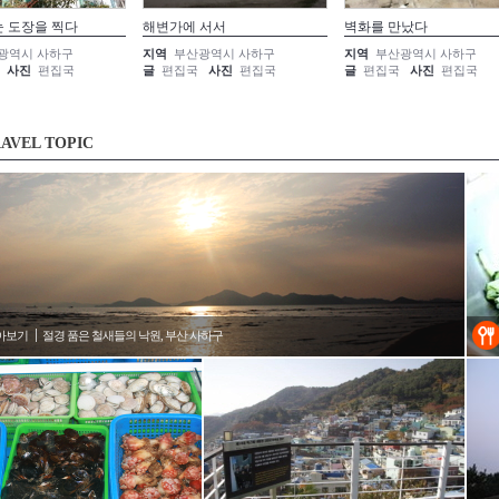
눈 도장을 찍다
해변가에 서서
벽화를 만났다
광역시 사하구
지역
부산광역시 사하구
지역
부산광역시 사하구
사진
편집국
글
편집국
사진
편집국
글
편집국
사진
편집국
AVEL TOPIC
아보기
절경 품은 철새들의 낙원, 부산 사하구