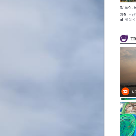
발 도장, 
지역
부산
글
편집국
TR
알