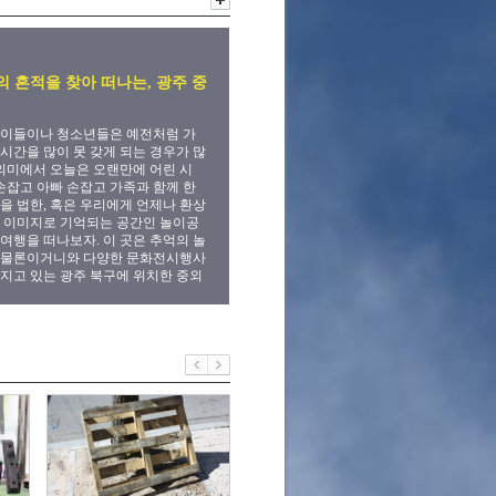
의 흔적을 찾아 떠나는, 광주 중
아이들이나 청소년들은 예전처럼 가
시간을 많이 못 갖게 되는 경우가 많
 의미에서 오늘은 오랜만에 어린 시
 손잡고 아빠 손잡고 가족과 함께 한
을 법한, 혹은 우리에게 언제나 환상
 이미지로 기억되는 공간인 놀이공
여행을 떠나보자. 이 곳은 추억의 놀
 물론이거니와 다양한 문화전시행사
지고 있는 광주 북구에 위치한 중외