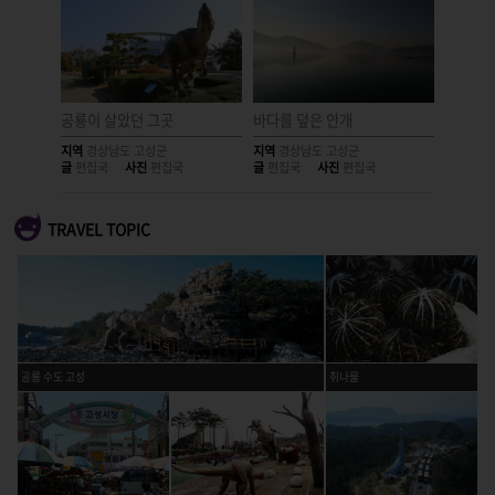
공룡이 살았던 그곳
바다를 덮은 안개
흔적 없
지역
경상남도 고성군
지역
경상남도 고성군
지역
경상
글
편집국
사진
편집국
글
편집국
사진
편집국
글
편집국
TRAVEL TOPIC
공룡 수도 고성
취나물