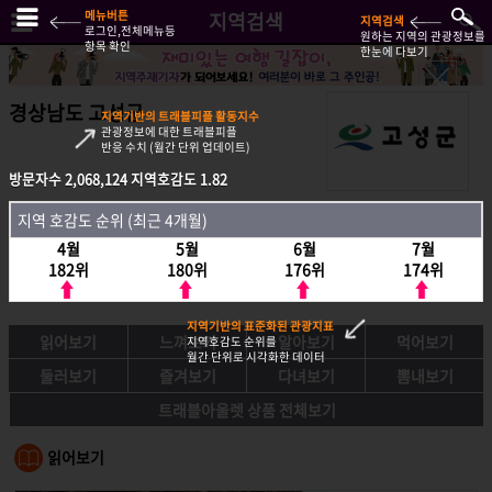
메뉴버튼
지역검색
지역검색
로그인,전체메뉴등
원하는 지역의 관광정보를
항목 확인
한눈에 다보기
경상남도 고성군
지역기반의 트래블피플 활동지수
관광정보에 대한 트래블피플
반응 수치 (월간 단위 업데이트)
방문자수
2,068,124
지역호감도
1.82
방문자수
2,068,124
지역호감도
1.82
지역 호감도 순위 (최근 4개월)
지역호감도 순위 (최근 4개월)
4월
5월
6월
7월
4월
5월
6월
7월
182위
180위
176위
174위
182위
180위
176위
174위
지역기반의 표준화된 관광지표
읽어보기
느껴보기
알아보기
먹어보기
지역호감도 순위를
월간 단위로 시각화한 데이터
둘러보기
즐겨보기
다녀보기
뽐내보기
트래블아울렛 상품 전체보기
읽어보기