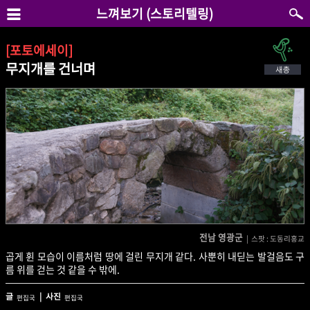
느껴보기 (스토리텔링)
[포토에세이]
무지개를 건너며
전남 영광군
| 스팟 : 도동리홍교
곱게 휜 모습이 이름처럼 땅에 걸린 무지개 같다. 사뿐히 내딛는 발걸음도 구
름 위를 걷는 것 같을 수 밖에.
글
| 사진
편집국
편집국