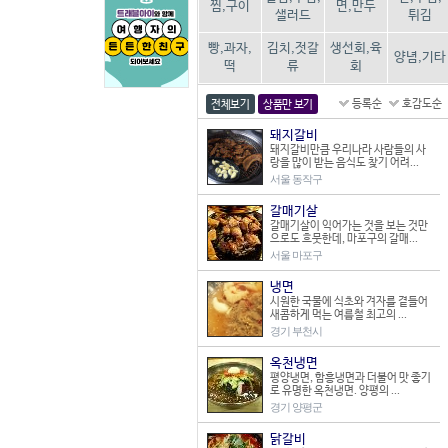
찜,구이
면,만두
샐러드
튀김
빵,과자,
김치,젓갈
생선회,육
양념,기타
떡
류
회
등록순
호감도순
전체보기
상품만 보기
돼지갈비
돼지갈비만큼 우리나라 사람들의 사
랑을 많이 받는 음식도 찾기 어려...
서울 동작구
갈매기살
갈매기살이 익어가는 것을 보는 것만
으로도 흐뭇한데, 마포구의 갈매...
서울 마포구
냉면
시원한 국물에 식초와 겨자를 곁들어
새콤하게 먹는 여름철 최고의 ...
경기 부천시
옥천냉면
평양냉면, 함흥냉면과 더불어 맛 좋기
로 유명한 옥천냉면. 양평의 ...
경기 양평군
닭갈비