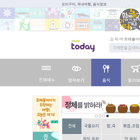
오리구이, 국내여행, 음식정보
쇼 미 더 트래블아
전체
국물요리
밥,죽
볶음,조림
절임,무침,
전,부침,