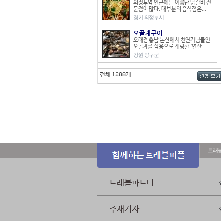
의정부역 인근에는 이름난 닭갈비 전
문점이 많다. 대부분의 음식점은...
경기 의정부시
오골계구이
오래전 충남 논산에서 천연기념물인
오골계를 식용으로 개량한 ‘연산...
강원 양구군
칡국수
전체 1288개
칡을 재료로 하여 면을 뽑는 칡국수는
막국수와 맛과 모양이 비슷해...
강원 춘천시
아구찜
익산에는 아구찜 전문점이 많은데, 다
른 지역에 비해 특이한 점은 ...
전북 익산시
의령 소바(메밀국수)
트래
일본의 소바를 우리나라 식으로 개량
한 음식인 메밀국수는 가다랭이 ...
경남 의령군
트래블파트너
안동칼국수
안동에서는 건진 국수를 삶아서 장국
에 말아먹기를 즐겨왔다. 누름국...
경북 안동시
주재기자
꽃게탕