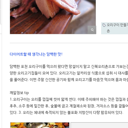
오리구이 만들
촌
다이어트할 때 생각나는 담백한 맛!
담백한 포천 오리구이를 먹으러 왔다면 망설이지 말고 신북오리촌으로 가보는건
양한 오리고기집들이 모여 있다. 오리고기는 알카리성 식품으로 섭취 시 대사를
을 풀어준다. 이번 주말 신선한 공기와 함께 오리고기를 마음껏 먹으며 몸과 마음을
깨알정보 tip 

1.오리구이는 오리를 껍질째 씻어 얇게 썬다. 이때 주의해야 하는 것은 껍질과 살
후추, 소주 등에 밑간한 후, 숯불에 굽고 계절채소와 된장, 겨자소스 등을 곁들
있다. 3. 오리는 체내에 축적되지 않는 불포화 지방산이 다량 함유되어 있다.