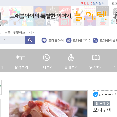
대한민국
들썩들썩
로그
이
봄꽃
벚꽃명소
봄철 별미
동백
봄철보양식
지역 주재기자
트래블아이
트래블투데이
트래블아울
포천
경기도
찜,구이
오리구이