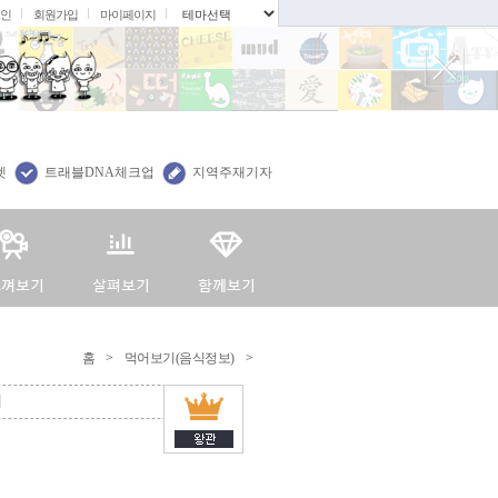
인
회원가입
마이페이지
.
렛
트래블DNA체크업
지역주재기자
홈
>
먹어보기(음식정보)
>
시