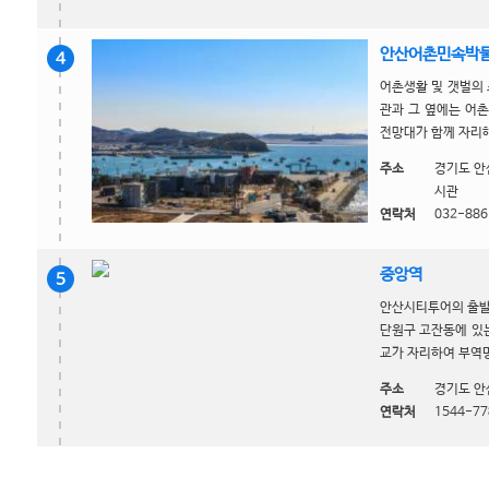
안산어촌민속박물
4
어촌생활 및 갯벌의
관과 그 옆에는 어
전망대가 함께 자리해
주소
경기도 안
시관
연락처
032-886
중앙역
5
안산시티투어의 출발
단원구 고잔동에 있
교가 자리하여 부역명
주소
경기도 안
연락처
1544-77