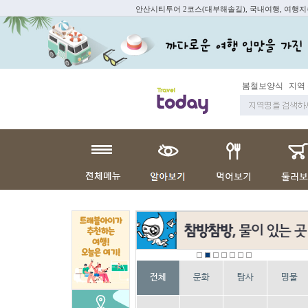
안산시티투어 2코스(대부해솔길), 국내여행, 여행
봄철보양식
지역
전체
문화
탐사
명물