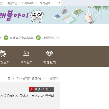
인
회원가입
마이페이지
.
렛
트래블DNA체크업
지역주재기자
홈
>
다녀보기(여행코스)
>
- 중앙역
코스를 중심으로 돌아보는 코스이다. 안산의