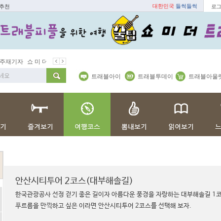
대한민국
들썩들썩
지추천
로그
 주재기자
쇼 미 더 트래블아이
봄꽃
벚꽃명소
봄철 별미
동백
트래블아이
트래블투데이
트래블아울
안산시티투어 2코스(대부해솔길)
한국관광공사 선정 걷기 좋은 길이자 아름다운 풍경을 자랑하는 대부해솔길 1
푸르름을 만끽하고 싶은 이라면 안산시티투어 2코스를 선택해 보자.