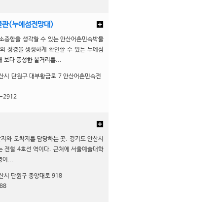
관(누에섬전망대)
 소중함을 생각할 수 있는 안산어촌민속박물
촌의 정경을 생생하게 확인할 수 있는 누에섬
 보다 풍성한 볼거리를...
산시 단원구 대부황금로 7 안산어촌민속전
-2912
지와 도착지를 담당하는 곳. 경기도 안산시
는 전철 4호선 역이다. 근처에 서울예술대학
이...
산시 단원구 중앙대로 918
88