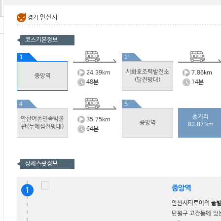
안산시
경기
코스기본정보
1
2
시화호조력발전소
24.39
km
7.86
km
중앙역
(달전망대)
48
분
14
분
4
5
총거리
안산어촌민속박물
35.75
km
중앙역
82.87 km
관(누에섬전망대)
64
분
상세스팟정보
중앙역
1
안산시티투어의 출발
단원구 고잔동에 있