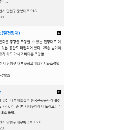
이...
산시 단원구 중앙대로 918
88
(달전망대)
름다운 풍광을 조망할 수 있는 전망대로 여
 있는 공간도 마련되어 있다. 25층 높이의
있게 차도 마시고 바다를 조망할...
산시 단원구 대부황금로 1927 시화조력발
-7530
스
져 있는 대부해솔길은 한국관광공사가 뽑은
도 하다. 이 중 본 시티투어에서 둘러보는 1
소 출발...
산시 단원구 대부황금로 1531
20