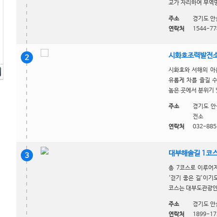
교가 자리하여 부역명
주소
경기도 안
연락처
1544-77
시화호조력발전소
2
시화호와 서해의 아
유롭게 차를 즐길 수
높은 곳에서 분위기 
주소
경기도 안
전소
연락처
032-885
대부해솔길 1코
3
총 7코스로 이루어
‘걷기 좋은 길’이기
코스는 대부도관광안내
주소
경기도 안
연락처
1899-17