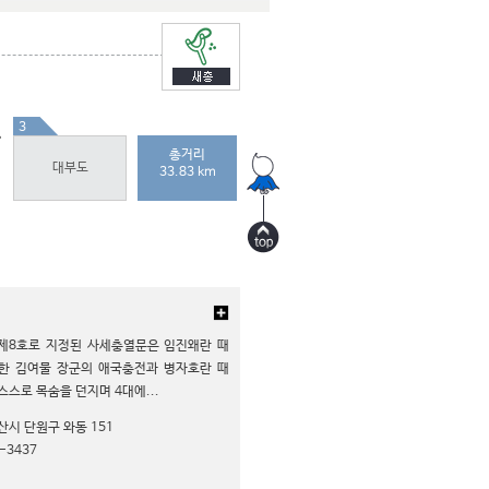
3
총거리
대부도
33.83 km
제8호로 지정된 사세충열문은 임진왜란 때
한 김여물 장군의 애국충전과 병자호란 때
스스로 목숨을 던지며 4대에...
산시 단원구 와동 151
-3437