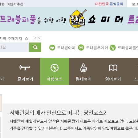
대한민국
들썩들썩
여행, 여행지추천
로그
 주재기자
쇼 미 더 트래블아이
봄꽃
벚꽃명소
봄철 별미
트래블아이
트래블투데이
트래블아울
서해관광의 메카 안산으로 떠나는 당일코스2
서해안의 계획개발도시 안산은 서해관광의 새로운 메카로 떠오르고 있다. 드넓
거움을 만끽할 수 있기 때문이다. 그중에서도 가족단위의 당일여행으로 좋은 대