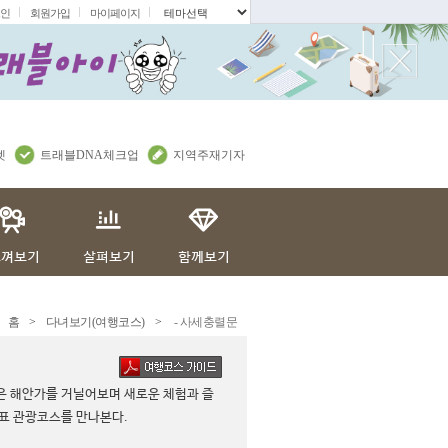
인
회원가입
마이페이지
.
렛
트래블DNA체크업
지역주재기자
홈
>
다녀보기(여행코스)
>
- 사세충렬문
은 해안가를 거닐어보며 새로운 체험과 즐
표 관광코스를 만나본다.