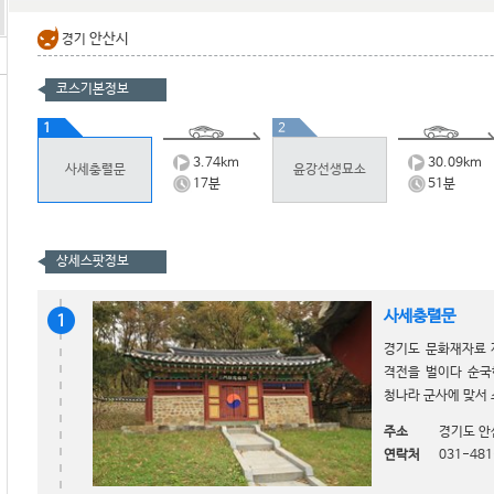
안산시
경기
코스기본정보
1
2
3.74
km
30.09
km
사세충렬문
윤강선생묘소
17
분
51
분
상세스팟정보
사세충렬문
1
경기도 문화재자료 
격전을 벌이다 순국
청나라 군사에 맞서 
주소
경기도 안
연락처
031-481