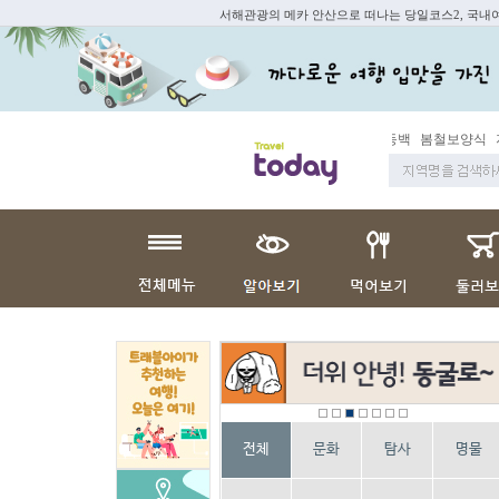
서해관광의 메카 안산으로 떠나는 당일코스2, 국내
동백
봄철보양식
지역
전체
문화
탐사
명물