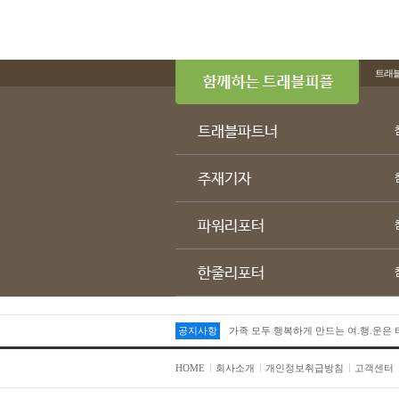
트래
트래블파트너
주재기자
파워리포터
한줄리포터
공지사항
가족 모두 행복하게 만드는 여.행.운은
HOME
회사소개
개인정보취급방침
고객센터