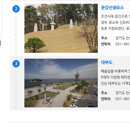
윤강선생묘소
2
조선시대 문신으로 
생의 묘소와 신도비
호로 지정되었다. 묘는
주소
경기도 안
연락처
031-481
대부도
3
해솔길을 비롯하여 
9개의 다양한 테마
있는 대부도는 사계절
주소
경기도 안
연락처
031-481