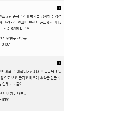
인조 2년 증광문과에 병과를 급제한 윤강선
가 마련되어 있으며 안산시 향토유적 제15
 현종 8년에 비문은...
산시 단원구 선부동
-3437
갯벌체험, 누에섬등대전망대, 민속박물관 등
관광으로 보고 즐기고 배우며 추억을 만들 수
 언제나 나들이...
산시 단원구 대부동
-6591