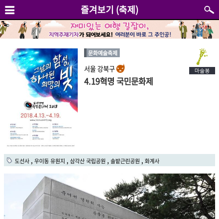
즐겨보기 (축제)
문화예술축제
서울 강북구
4.19혁명 국민문화제
,
,
,
,
도선사
우이동 유원지
삼각산 국립공원
솔밭근린공원
화계사