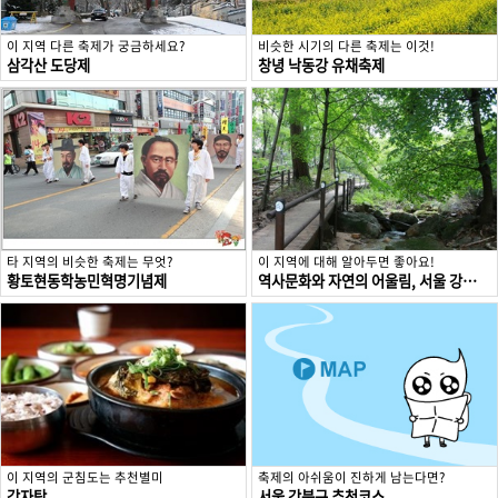
이 지역 다른 축제가 궁금하세요?
비슷한 시기의 다른 축제는 이것!
삼각산 도당제
창녕 낙동강 유채축제
타 지역의 비슷한 축제는 무엇?
이 지역에 대해 알아두면 좋아요!
황토현동학농민혁명기념제
역사문화와 자연의 어울림, 서울 강북구
이 지역의 군침도는 추천별미
축제의 아쉬움이 진하게 남는다면?
감자탕
서울 강북구 추천코스