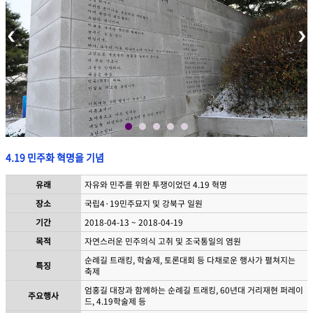
4.19 민주화 혁명을 기념
유래
자유와 민주를 위한 투쟁이었던 4.19 혁명
장소
국립4·19민주묘지 및 강북구 일원
기간
2018-04-13 ~ 2018-04-19
목적
자연스러운 민주의식 고취 및 조국통일의 염원
순례길 트래킹, 학술제, 토론대회 등 다채로운 행사가 펼쳐지는
특징
축제
엄홍길 대장과 함께하는 순례길 트래킹, 60년대 거리재현 퍼레이
주요행사
드, 4.19학술제 등