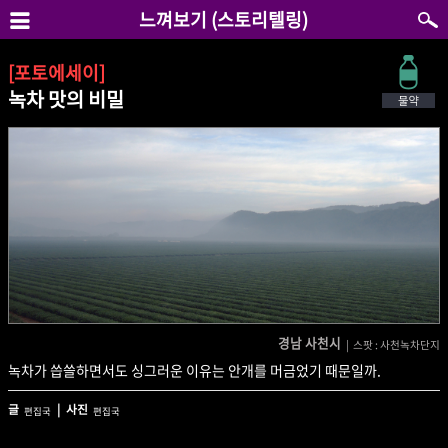
느껴보기 (스토리텔링)
[포토에세이]
녹차 맛의 비밀
경남 사천시
| 스팟 : 사천녹차단지
녹차가 씁쓸하면서도 싱그러운 이유는 안개를 머금었기 때문일까.
글
| 사진
편집국
편집국