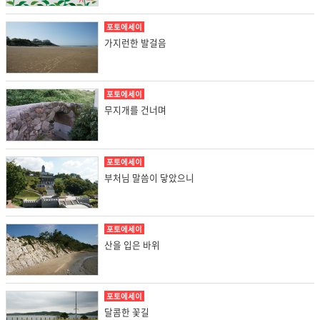
포토에세이
가지런한 발걸음
포토에세이
무지개를 건너며
포토에세이
부처님 말씀이 닿았으니
포토에세이
산을 입은 바위
포토에세이
달콤한 꽃길