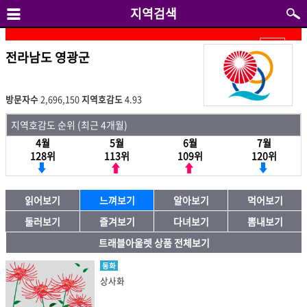
지역검색
전라남도 영광군
방문자수
2,696,150
지역호감도
4.93
지역호감도 순위 (최근 4개월)
4월
5월
6월
7월
128위
113위
109위
120위
읽어보기
느껴보기
알아보기
먹어보기
둘러보기
즐겨보기
다녀보기
뽐내보기
트래블아울렛 상품 전체보기
동화
상사화