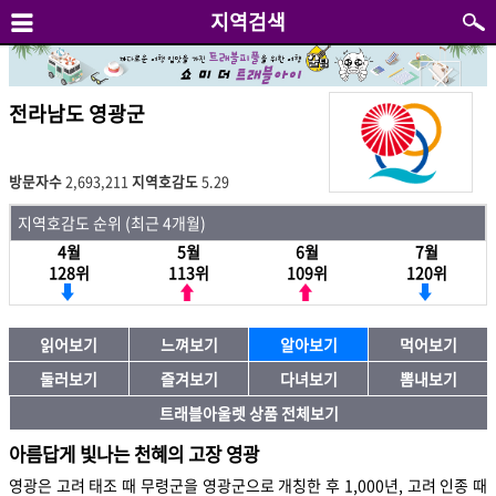
지역검색
전라남도 영광군
방문자수
2,693,211
지역호감도
5.29
지역호감도 순위 (최근 4개월)
4월
5월
6월
7월
128위
113위
109위
120위
읽어보기
느껴보기
알아보기
먹어보기
둘러보기
즐겨보기
다녀보기
뽐내보기
트래블아울렛 상품 전체보기
아름답게 빛나는 천혜의 고장 영광
영광은 고려 태조 때 무령군을 영광군으로 개칭한 후 1,000년, 고려 인종 때