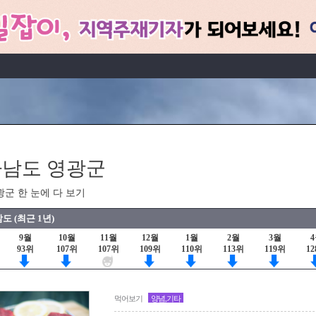
남도 영광군
광군 한 눈에 다 보기
도 (최근 1년)
9월
10월
11월
12월
1월
2월
3월
93위
107위
107위
109위
110위
113위
119위
1
먹어보기
양념,기타