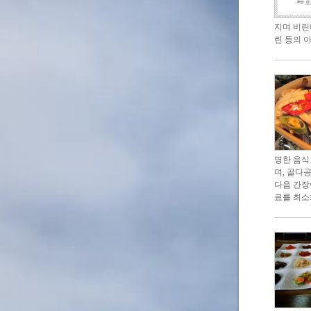
지며 비린
린 등의 
명한 음식
며, 골다
다음 간장
료를 최소