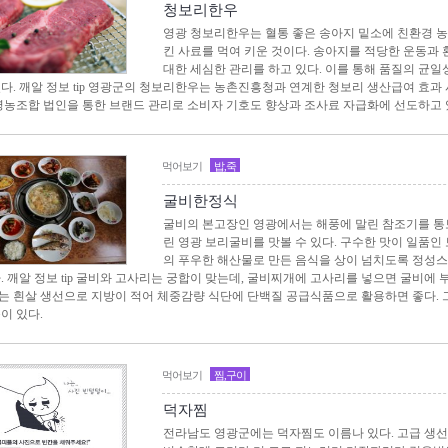
청보리한우
영광 청보리한우는 혈통 좋은 송아지 밑소에 친환경 
킨 사료를 먹여 키운 것이다. 송아지를 적당한 운동과
대한 세심한 관리를 하고 있다. 이를 통해 품질의 균
있다. 깨알 정보 tip 영광군의 청보리한우는 농촌진흥청과 연계한 청보리 생산급여 효
 영농조합 법인을 통한 브랜드 관리로 소비자 기호도 향상과 조사료 자급화에 선도하고 
먹어보기
밥,죽
굴비한정식
굴비의 본고장인 영광에서는 해풍에 말린 참조기를 통
린 영광 보리굴비를 맛볼 수 있다. 구수한 맛이 일품인
의 푸우한 해산물로 만든 음식을 상이 넘치도록 정성
. 깨알 정보 tip 굴비와 고사리는 궁합이 맞는데, 굴비찌개에 고사리를 넣으면 굴비에 
는 흰살 생선으로 지방이 적어 체중감량 식단에 단백질 공급식품으로 활용하면 좋다. 
이 있다.
먹어보기
찜,구이
덕자찜
전라남도 영광군에는 덕자찜도 이름나 있다. 고급 생선