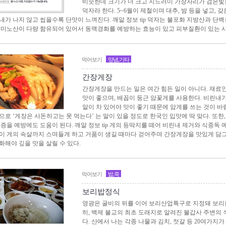
비슷한데 크기가 더 크고 지느러미 가장자리가 검은빛을
덕자라 한다. 5~6월이 제철이며 대추, 밤 등을 넣고, 
내가 나지 않고 씹을수록 단맛이 느껴진다. 깨알 정보 tip 덕자는 불포화 지방산과 단백
아미노산이 다량 함유되어 있어서 동맥경화를 예방하는 효능이 있고 피부질환이 있는 
먹어보기
양념,기타
간장게장
간장게장을 만드는 일은 여간 힘든 일이 아니다. 재료인
맛이 좋으며, 배꼽이 둥근 암꽃게를 사용한다. 비린내가
알이 차 있어야 맛이 좋기 때문에 암게를 쓰는 것이 바
으로 ‘게장은 사돈하고는 못 먹는다’ 는 말이 있을 정도로 한국인 입맛에 딱 맞다. 또
공증을 예방에도 도움이 된다. 깨알 정보 tip 게의 등딱지를 떼어 비린내 제거와 식중
이 게의 속살까지 스며들게 하고 거품이 생길 때마다 걷어주며 간장게장을 맛있게 담그
화해야 깊을 맛을 살릴 수 있다.
먹어보기
밥,죽
보리밥정식
영광은 굴비의 뒤를 이어 보리산업특구로 지정돼 보리를
히, 백제 불교의 최초 도래지로 알려진 불갑사 주변의
다. 산에서 나는 각종 나물과 김치, 젓갈 등 20여가지