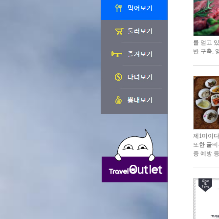
를 얻고 
반 구축,
제1미이다
또한 굴비
증 예방 등