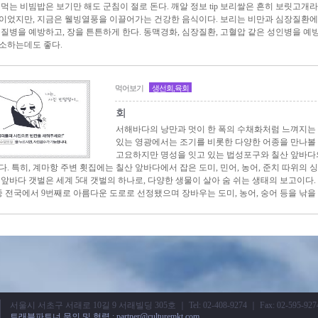
 먹는 비빔밥은 보기만 해도 군침이 절로 돈다. 깨알 정보 tip 보리쌀은 흔히 보릿고개
이었지만, 지금은 웰빙열풍을 이끌어가는 건강한 음식이다. 보리는 비만과 심장질환에 
 질병을 예방하고, 장을 튼튼하게 한다. 동맥경화, 심장질환, 고혈압 같은 성인병을 
소하는데도 좋다.
먹어보기
생선회,육회
회
서해바다의 낭만과 멋이 한 폭의 수채화처럼 느껴지는 
있는 영광에서는 조기를 비롯한 다양한 어종을 만나볼 
고요하지만 명성을 잇고 있는 법성포구와 칠산 앞바다
. 특히, 계마항 주변 횟집에는 칠산 앞바다에서 잡은 도미, 민어, 농어, 준치 따위의 싱싱
 앞바다 갯벌은 세계 5대 갯벌의 하나로, 다양한 생물이 살아 숨 쉬는 생태의 보고이다
선중 전국에서 9번째로 아름다운 도로로 선정됐으며 장바우는 도미, 농어, 숭어 등을 낚을
서울시 서초구 서래로 10길 9 서래빌딩 305호 ｜ Tel: 02-408-9274 ｜ Fax: 02-595-927
트래블파트너 문의 및 협력 : partner@culturemkt.com