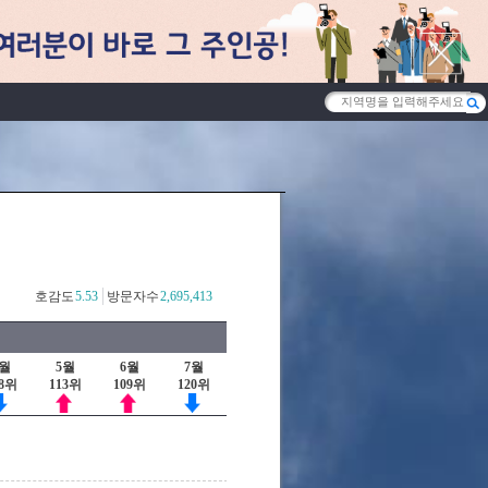
호감도
5.53
방문자수
2,695,413
4월
5월
6월
7월
28위
113위
109위
120위