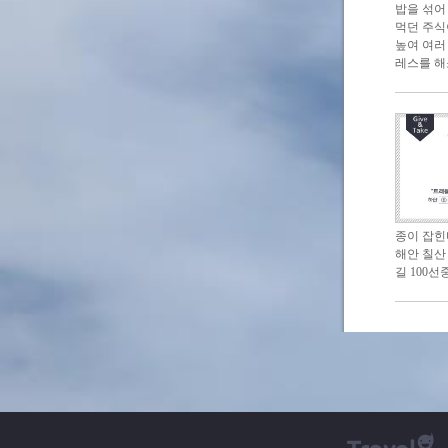
밥을 섞어
먹던 주식
높여 여러
레스를 해
종이 잡힌다
해안 칠산
길 100