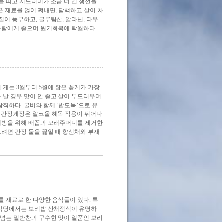
 띠고 지느러미가 조금 더 긴 생선을
갖은 재료를 얹어 쪄내면, 담백하고 살이 차
질이 풍부하고, 글루탐산, 알라닌, 타우
사람에게 좋으며 원기회복에 탁월하다.
 게는 3월부터 5월에 잡은 꽃게가 가장
 날 경우 맛이 안 좋고 살이 부드러우며
람직하다. 굴비와 함께 ‘밥도둑’으로 유
한, 간장게장은 알코올 해독 작용이 뛰어나
독 예방을 위해 배꼽과 모래주머니를 제거한
려면 간장 물을 끓일 때 향신채와 부재
 재료로 한 다양한 음식들이 있다. 특
 식당에서는 보리밥 산채정식이 유명하
가 넘는 밑반찬과 구수한 맛이 일품인 보리