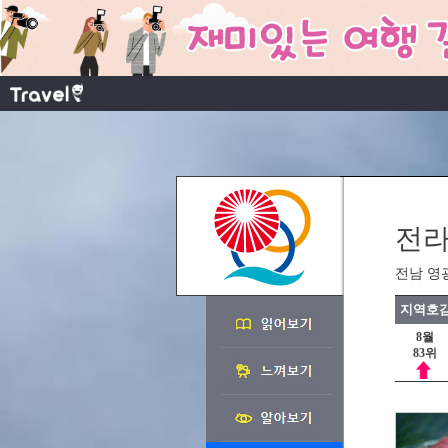
전라
전남 영
지역호감
8월
83위