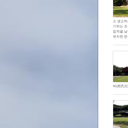
소 생소하게
기하는 조
업적을 남
위치한 문
씨(姓氏)