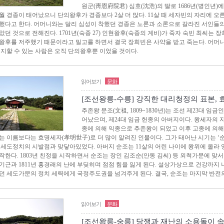
원군(靑恩府院君) 심호(沈浩)의 딸로 1686년(병인년)
 10월 경종이 태어났으니 단의왕후가 경종보다 2살 더 많다. 11살 때 세자빈의 자리에 
했다고 한다. 어머니와는 달리 심성이 착했던 경종은 노론과 소론으로 갈라진 서인들의
았던 것으로 전해진다. 1701년(숙종 27) 인현왕후(숙종의 계비)가 죽자 숙빈 최씨는 
왕후를 저주했기 때문이라고 밀고를 하면서 결국 장희빈은 사약을 받고 죽는다. 어머
의지할 수 있는 사람은 오직 단의왕후뿐 이었을 것이다.
읽어보기
문화
[조선왕릉-수릉] 강직한 대리청정의 표본,
추존왕 문조(文祖, 1809~1830년)는 조선 제23대 
어났으며, 제24대 임금 헌종의 아버지이다. 왕세자의 
종에 의해 익종으로 추존왕이 되었고 이후 고종에 의해
는 이름보다는 효명세자(孝明世子)로 더 많이 알려진 인물이다. 그가 태어난 시기는 ‘순
 세도정치의 시발점과 맞닿아있었다. 아버지 순조는 11살의 어린 나이에 왕위에 올라
작한다. 1803년 친정을 시작하면서 순조는 장인 김조순(안동 김씨) 등 외척가문에 맞서
기근과 1811년 홍경래의 난에 부딪히며 점점 힘을 잃게 된다. 설상가상으로 건강까지
던 세도가문의 정치 세력에게 국정주도권을 넘겨주게 된다. 결국, 순조는 마지막 반전
읽어보기
문화
[조선왕릉-숭릉] 당쟁과 재난의 소용돌이 