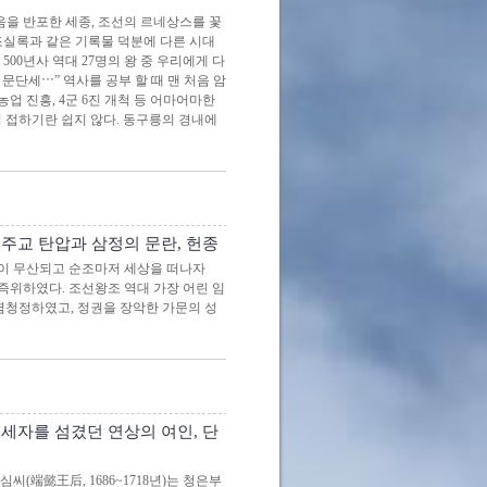
음을 반포한 세종, 조선의 르네상스를 꽃
조실록과 같은 기록물 덕분에 다른 시대
00년사 역대 27명의 왕 중 우리에게 다
 문단세⋯” 역사를 공부 할 때 맨 처음 암
업 진흥, 4군 6진 개척 등 어마어마한
 접하기란 쉽지 않다. 동구릉의 경내에
주교 탄압과 삼정의 문란, 헌종
이 무산되고 순조마저 세상을 떠나자
이로 즉위하였다. 조선왕조 역대 가장 어린 임
렴청정하였고, 정권을 장악한 가문의 성
세자를 섬겼던 연상의 여인, 단
(端懿王后, 1686~1718년)는 청은부