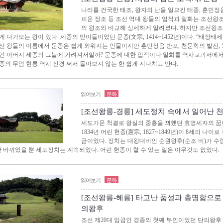
나라를 건국한 태조, 왕자의 난을 일으킨 태종, 훈민정
피운 정조 등 조선 역대 왕들의 업적과 일화는 조선왕
의 왕조와 비교해 상세하게 알려졌다. 하지만 조선왕조 5
 다가오는 왕이 있다. 세종의 맏아들이었던 문종(文宗, 1414~1452년)이다. “태정태세
선 왕들의 이름에서 문종은 쉽게 외워지는 인물이지만 훈민정음 반포, 천문학의 발전, 농
긴 아버지 세종의 그늘에 가려져서일까? 문종에 대한 업적이나 일화를 역사교과서에서
종의 무덤 현릉 역시 신경 써서 돌아보지 않는 한 쉽게 지나치고 만다.
읽어보기
문화
[조선왕릉-경릉] 세도정치 속에서 일어난 천
세도가문 척결로 왕실의 중흥을 꾀했던 효명세자의 꿈
1834년 어린 헌종(憲宗, 1827~1849년)이 8세의 나
금이었다. 정치는 대왕대비인 순원왕후(순조 비)가 수
만 바뀌었을 뿐 세도정치는 계속되었다. 어린 헌종이 할 수 있는 일은 아무것도 없었다.
읽어보기
문화
[조선왕릉-혜릉] 타고난 품성과 총명함으로 
의왕후
조선 제20대 임금인 경종의 첫째 부인이었던 단의왕후 심씨