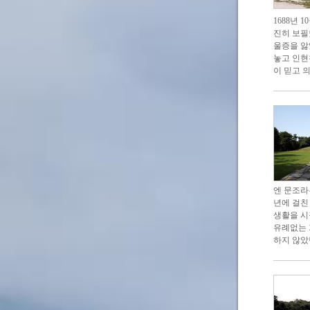
1688년
진히 보필
울증을 앓
놓고 인현
이 믿고 
엔 문조라
년에 걸친
생활을 시
유례없는 
하지 않았