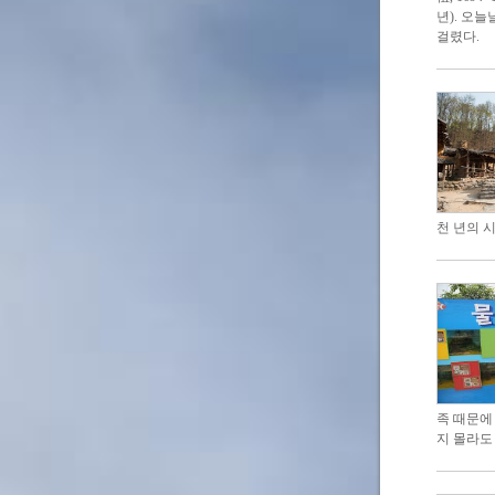
년). 오
걸렸다.
천 년의 
족 때문에
지 몰라도