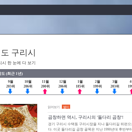
도 구리시
리시 한 눈에 다 보기
도 (최근 1년)
9월
10월
11월
12월
1월
2월
3월
203위
206위
200위
206위
185위
199위
203위
1
읽어보기
별미
곱창하면 역시, 구리시의 '돌다리 곱창'!
경기 구리시 수택동 구리시장을 지나 돌다리길 뒤편으
다. 이곳 돌다리길 곱창 골목은 지난 1990년대 후반부