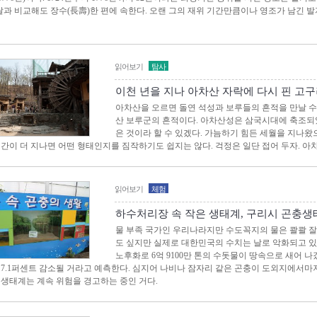
늘날과 비교해도 장수(長壽)한 편에 속한다. 오랜 그의 재위 기간만큼이나 영조가 남긴 
읽어보기
탐사
이천 년을 지나 아차산 자락에 다시 핀 고
아차산을 오르면 돌연 석성과 보루들의 흔적을 만날 수 
산 보루군의 흔적이다. 아차산성은 삼국시대에 축조되었
은 것이라 할 수 있겠다. 가늠하기 힘든 세월을 지나왔으
시간이 더 지나면 어떤 형태인지를 짐작하기도 쉽지는 않다. 걱정은 일단 접어 두자. 아
읽어보기
체험
하수처리장 속 작은 생태계, 구리시 곤충생
물 부족 국가인 우리나라지만 수도꼭지의 물은 콸콸 잘
도 싶지만 실제로 대한민국의 수치는 날로 악화되고 있다
노후화로 6억 9100만 톤의 수돗물이 땅속으로 새어 나갔
 7.1퍼센트 감소될 거라고 예측한다. 심지어 나비나 잠자리 같은 곤충이 도외지에서마저
 생태계는 계속 위험을 경고하는 중인 거다.