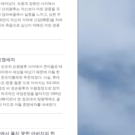
에 태어났다. 숙종과 장희빈 사이에서
오른 단의왕후는 자신보다 어린 경종을 극
 당파싸움에서 실증을 느끼고, 심한 우
장희빈이 자신의 거처에 신당(神堂)을 차려
니의 죽음으로 심신이 약해진 어린 경종
 효명세자
임금인 순조와 순원왕후 사이에서 큰아들로 태
자리에서 세상을 떠났기 때문에 아들 헌
 문조익황제로 추존되었다. 사실, 후대
조-헌종-철종’으로 이어지는 3대 60여
 영조 비 정순왕후의 수렴청정으로 정치
 적극적인 국정운영을 펼치지만 1809년
 나빠지면서 영·정조대의 탕평책에도 굴
의 카드로 아들 효명세자를 내세운다.
속에서 풀지 못한 아버지의 한