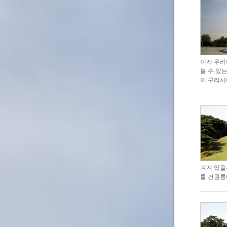
이자 우리
볼 수 있
이 구리시
겨져 있을
를 건원릉