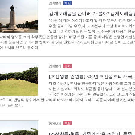
읽어보기
체험
광개토태왕을 만나러 가 볼까? 광개토태왕
‘성군’에 대해 이야기하고자 할 때 대부분의 경우 조선
쉬운 일이 아닐 수 없다. 고조선부터 조선에 이르기까지
일일이 기억하기도 힘든 일이나, 주목받아 마땅한 인물들
나라의 영토를 크게 확장했던 인물인 광개토태왕 또한 이들 중 하나임은 분명한 사실일
는지를 묻는다면 구리시를 찾아가 볼 것을 권한다. 광개토태왕만을 테마로 삼아 조성된 몇
에 위치해 있으니 말이다.
읽어보기
문화
[조선왕릉-건원릉] 500년 조선왕조의 개국,
태조 이성계, 역사를 전공하지 않은 사람이라도 그가 
아는 사실이다. 위화도 회군을 통해 당시 고려 실세였
건국한 이성계는 과연 어떤 인물일까? 그리고 그가 잠
까? 고려 변방의 장수에서 한 나라의 태조가 되기까지 그리고 아들 사이에 벌어진 피
에서 들어보자.
읽어보기
문화
[조선왕릉-현릉] 세종의 숨은 조력자, 문종