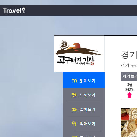
경기
경기 구
지역호감
8월
202위