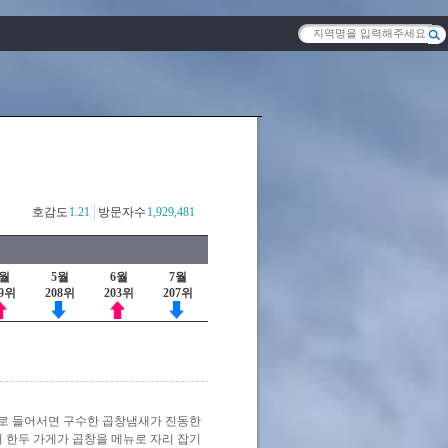
호감도
1.21
방문자수
1,929,481
4월
5월
6월
7월
99위
208위
203위
207위
로 들어서면 구수한 곱창냄새가 진동한
터 한두 가게가 곱창을 메뉴로 자리 잡기