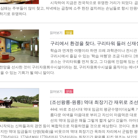
시작하여 지금은 전국적으로 유명한 거리가 되었다. 
점심때는 주부들이 많이 찾고, 저녁에는 곱창에 소주 한잔 걸치려는 손님들로 항시 만
하기로 유명하다.
읽어보기
명물
구리에서 환경을 찾다, 구리타워 들러 신
학습과 연계한 여행이라 하면 으레 과학관이나 전시관 
구리시에서 즐길 수 있는 '학습 여행'은 조금 다르다.
코스는 구리타워를 먼저 찾고, 그 다음에 인접해 있는
전망을 선사한 것이 구리자원회수시설이라는 점, 구리자원회수시설을 움직이는 에너지
얻을 수 있는 기회가 될 테니 말이다.
읽어보기
문화
[조선왕릉-원릉] 역대 최장기간 재위로 조
44세. 바로 조선시대 역대 임금의 평균수명이다(실록 
름다운 여색을 마음대로 부리고 자신이 마음먹은 대로 
선의 역대 임금은 왜들 그렇게 짧게 살다 갔을까. 아마
시작되는 신하들과의 경연 등이 복합적으로 작용하였을 것으로 예상한다. 것이다. 호
하지만 역대 임금들의 단명(短命)을 비웃으며 역대 최장기간 옥좌의 자리에서 군림한 왕이 
4~1776년)이다. 1724년부터 1776년까지 52년이라는 최장기간 왕위를 지킨 영조는 살기도 가