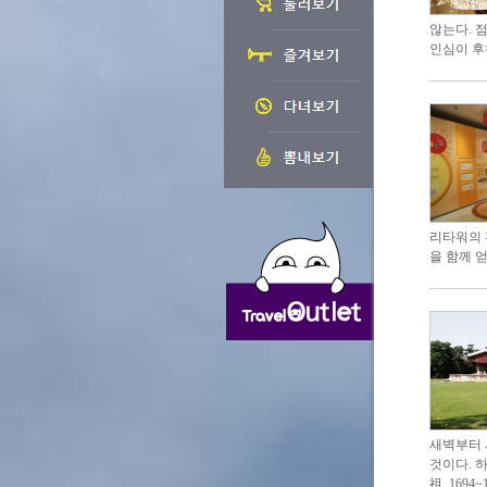
않는다. 
인심이 후
리타워의 
을 함께 
새벽부터 
것이다. 
祖, 169