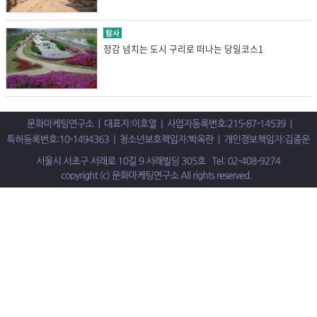
탐사
정감 넘치는 도시 구리로 떠나는 당일코스1