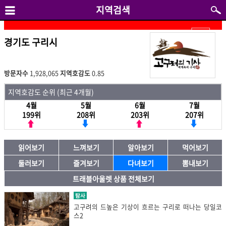
지역검색
경기도 구리시
방문자수
1,928,065
지역호감도
0.85
지역호감도 순위 (최근 4개월)
4월
5월
6월
7월
199위
208위
203위
207위
읽어보기
느껴보기
알아보기
먹어보기
둘러보기
즐겨보기
다녀보기
뽐내보기
트래블아울렛 상품 전체보기
탐사
고구려의 드높은 기상이 흐르는 구리로 떠나는 당일코
스2