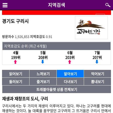
지역검색
경기도 구리시
방문자수
1,926,853
지역호감도
0.91
지역호감도 순위 (최근 4개월)
4월
5월
6월
7월
199위
208위
203위
207위
읽어보기
느껴보기
알아보기
먹어보기
둘러보기
즐겨보기
다녀보기
뽐내보기
트래블아울렛 상품 전체보기
재생과 재창조의 도시, 구리
구리시에서는 두 가지의 재생이 이루어지고 있다. 하나는 고구려를 현대에
재생하는 것이다. 늘 대륙을 꿈꾸었던 고구려의 그 뜨거움은 구리시 안에서