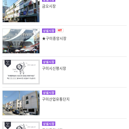
금오시장
상설시장
★구미중앙시장
상설시장
구미시신평시장
상설시장
구미산업유통단지
상설시장