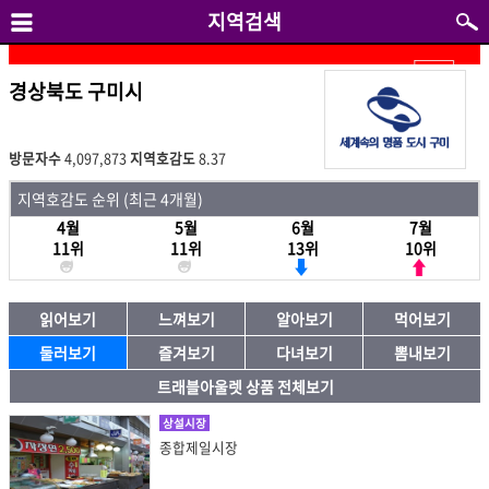
지역검색
경상북도 구미시
방문자수
4,097,873
지역호감도
8.37
지역호감도 순위 (최근 4개월)
4월
5월
6월
7월
11위
11위
13위
10위
읽어보기
느껴보기
알아보기
먹어보기
둘러보기
즐겨보기
다녀보기
뽐내보기
트래블아울렛 상품 전체보기
상설시장
종합제일시장