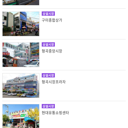
상설시장
구미종합상가
상설시장
형곡중앙시장
상설시장
형곡시장프라자
상설시장
현대유통쇼핑센타