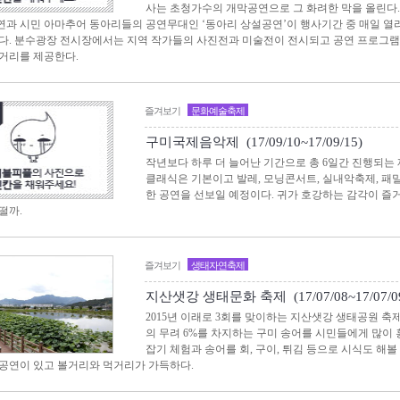
사는 초청가수의 개막공연으로 그 화려한 막을 올린다. 
과 시민 아마추어 동아리들의 공연무대인 ‘동아리 상설공연’이 행사기간 중 매일 열리
다. 분수광장 전시장에서는 지역 작가들의 사진전과 미술전이 전시되고 공연 프로그램
거리를 제공한다.
즐겨보기
문화예술축제
구미국제음악제 (17/09/10~17/09/15)
작년보다 하루 더 늘어난 기간으로 총 6일간 진행되는
클래식은 기본이고 발레, 모닝콘서트, 실내악축제, 패
한 공연을 선보일 예정이다. 귀가 호강하는 감각이 즐
떨까.
즐겨보기
생태자연축제
지산샛강 생태문화 축제 (17/07/08~17/07/0
2015년 이래로 3회를 맞이하는 지산샛강 생태공원 축제
의 무려 6%를 차지하는 구미 송어를 시민들에게 많이
잡기 체험과 송어를 회, 구이, 튀김 등으로 시식도 해볼
공연이 있고 볼거리와 먹거리가 가득하다.