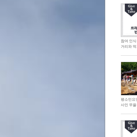
참여 인식
거리와 먹
평소민요연
사인 무을