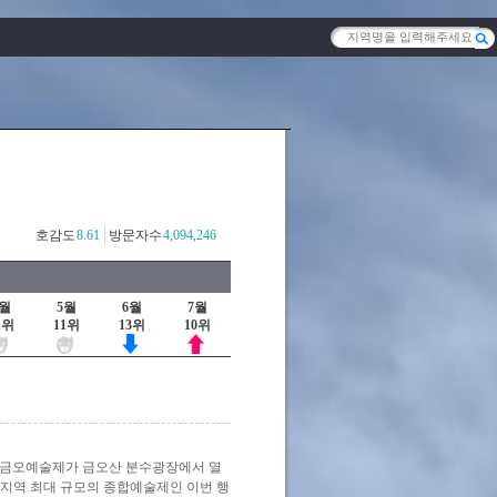
호감도
8.61
방문자수
4,094,246
4월
5월
6월
7월
1위
11위
13위
10위
 금오예술제가 금오산 분수광장에서 열
 지역 최대 규모의 종합예술제인 이번 행