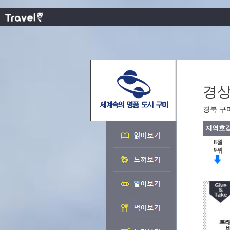
경상
경북 구
지역호감
8월
9위