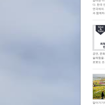
참여한 이
다. 한국
연극제의 과
과 함께하
공연, 문
술체험을 
로봇도 조
알아가기에