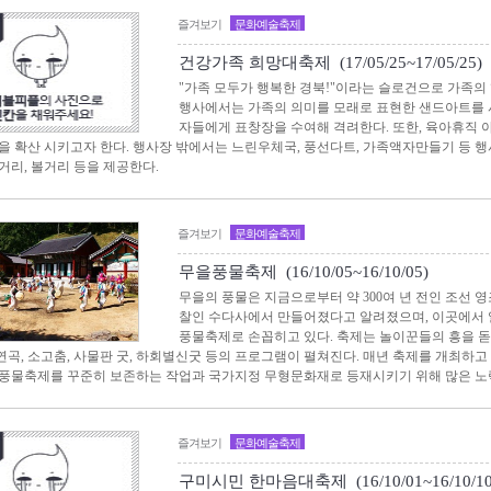
즐겨보기
문화예술축제
건강가족 희망대축제 (17/05/25~17/05/25)
"가족 모두가 행복한 경북!"이라는 슬로건으로 가족의
행사에서는 가족의 의미를 모래로 표현한 샌드아트를 
자들에게 표창장을 수여해 격려한다. 또한, 육아휴직
을 확산 시키고자 한다. 행사장 밖에서는 느린우체국, 풍선다트, 가족액자만들기 등 
거리, 볼거리 등을 제공한다.
즐겨보기
문화예술축제
무을풍물축제 (16/10/05~16/10/05)
무을의 풍물은 지금으로부터 약 300여 년 전인 조선 
찰인 수다사에서 만들어졌다고 알려졌으며, 이곳에서
풍물축제로 손꼽히고 있다. 축제는 놀이꾼들의 흥을 
곡, 소고춤, 사물판 굿, 하회별신굿 등의 프로그램이 펼쳐진다. 매년 축제를 개최하고
풍물축제를 꾸준히 보존하는 작업과 국가지정 무형문화재로 등재시키기 위해 많은 노
즐겨보기
문화예술축제
구미시민 한마음대축제 (16/10/01~16/10/10