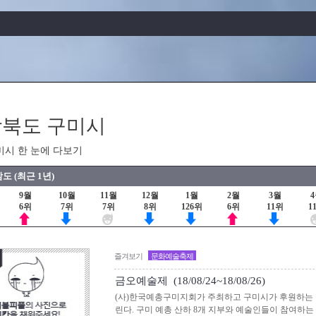
북도 구미시
미시 한 눈에 다보기
도 (최근 1년)
9월
10월
11월
12월
1월
2월
3월
6위
7위
7위
8위
126위
6위
11위
1
즐겨보기
문화예술축제
금오예술제 (18/08/24~18/08/26)
(사)한국예총구미지회가 주최하고 구미시가 후원하는
린다. 구미 예총 산하 8개 지부와 예술인들이 참여하는