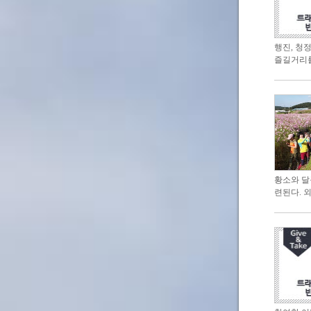
행진, 청
즐길거리를
황소와 달
련된다. 