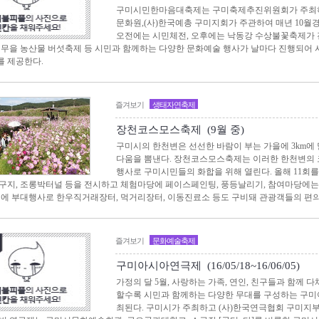
구미시민한마음대축제는 구미축제추진위원회가 주최하
문화원,(사)한국예총 구미지회가 주관하여 매년 10월
오전에는 시민체전, 오후에는 낙동강 수상불꽃축제가 
정무을 농산물 버섯축제 등 시민과 함께하는 다양한 문화예술 행사가 날마다 진행되어
 제공한다.
즐겨보기
생태자연축제
장천코스모스축제 (9월 중)
구미시의 한천변은 선선한 바람이 부는 가을에 3km에
다움을 뽐낸다. 장천코스모스축제는 이러한 한천변의 
행사로 구미시민들의 화합을 위해 열린다. 올해 11회
구지, 조롱박터널 등을 전시하고 체험마당에 페이스페인팅, 풍등날리기, 참여마당에는
외에 부대행사로 한우직거래장터, 먹거리장터, 이동진료소 등도 구비돼 관광객들의 편의
즐겨보기
문화예술축제
구미아시아연극제 (16/05/18~16/06/05)
가정의 달 5월, 사랑하는 가족, 연인, 친구들과 함께 
할수록 시민과 함께하는 다양한 무대를 구성하는 구미
최된다. ​구미시가 주최하고 (사)한국연극협회 구미지