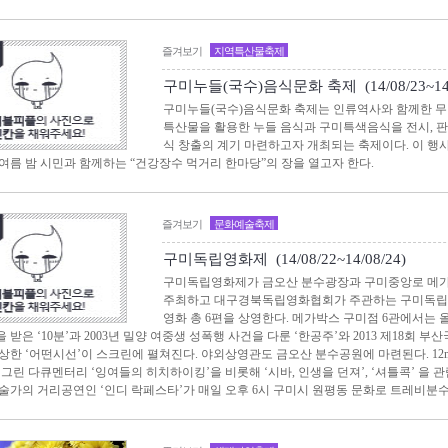
즐겨보기
지역특산물축제
구미누들(국수)음식문화 축제 (14/08/23~14/0
구미누들(국수)음식문화 축제는 인류역사와 함께한 무
특산물을 활용한 누들 음식과 구미특색음식을 전시, 
식 창출의 계기 마련하고자 개최되는 축제이다. 이 행
여름 밤 시민과 함께하는 “건강장수 먹거리 한마당”의 장을 열고자 한다.
즐겨보기
문화예술축제
구미독립영화제 (14/08/22~14/08/24)
구미독립영화제가 금오산 분수광장과 구미중앙로 메가
주최하고 대구경북독립영화협회가 주관하는 구미독립영
영화 총 6편을 상영한다. 메가박스 구미점 6관에서는
받은 ‘10분’과 2003년 밀양 여중생 성폭행 사건을 다룬 ‘한공주’와 2013 제18회 
상한 ‘어떤시선’이 스크린에 펼쳐진다. 야외상영관도 금오산 분수공원에 마련된다. 12
 그린 다큐멘터리 ‘잉여들의 히치하이킹’을 비롯해 ‘시바, 인생을 던져’, ‘셔틀콕’ 을 
술가의 거리공연인 ‘인디 락페스타’가 매일 오후 6시 구미시 원평동 문화로 트레비분