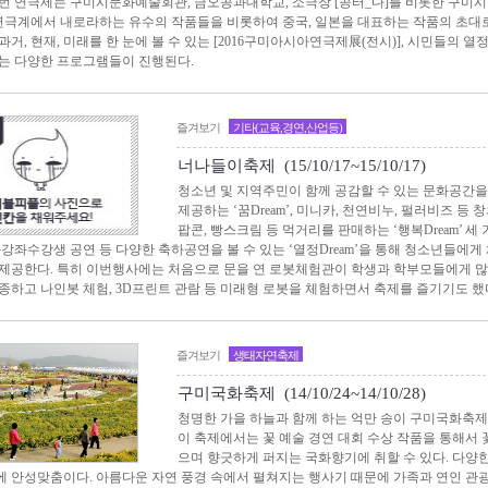
번 연극제는 구미시문화예술회관, 금오공과대학교, 소극장 [공터_다]를 비롯한 구미시
 연극계에서 내로라하는 유수의 작품들을 비롯하여 중국, 일본을 대표하는 작품의 초
거, 현재, 미래를 한 눈에 볼 수 있는 [2016구미아시아연극제展(전시)], ​시민들의 열
는 다양한 프로그램들이 진행된다.
즐겨보기
기타(교육,경연,산업등)
너나들이축제 (15/10/17~15/10/17)
청소년 및 지역주민이 함께 공감할 수 있는 문화공간
제공하는 ‘꿈Dream’, 미니카, 천연비누, 펄러비즈 등 
팝콘, 빵스크림 등 먹거리를 판매하는 ‘행복Dream’ 
화강좌수강생 공연 등 다양한 축하공연을 볼 수 있는 ‘열정Dream’을 통해 청소년들에
제공한다. 특히 이번행사에는 처음으로 문을 연 로봇체험관이 학생과 학부모들에게 많
종하고 나인봇 체험, 3D프린트 관람 등 미래형 로봇을 체험하면서 축제를 즐기기도 했
즐겨보기
생태자연축제
구미국화축제 (14/10/24~14/10/28)
청명한 가을 하늘과 함께 하는 억만 송이 구미국화축제에
이 축제에서는 꽃 예술 경연 대회 수상 작품을 통해서 
으며 향긋하게 퍼지는 국화향기에 취할 수 있다. 다양
 안성맞춤이다. 아름다운 자연 풍경 속에서 펼쳐지는 행사기 때문에 가족과 연인 관광