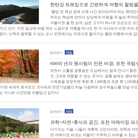
한탄강 트레킹으로 간편하게 여행의 힐링을 
‘웰빙’은 책상 앞에 오랜 시간 앉아있어야 하는 현대인
우리는 책상에 앉아서 상상력과 어렸을 적 놀던 추억만
겨울이면 귤 한 상자, 삶은 고구마 하나로 오순도순 모
끼고 산다. 지친 일상에 바람 쐬는 느낌으로 여행을 떠나도 한 끼 식사보다 비싼 커피 
된다. 산책과 함께할 수 있는 도시 포천에서는 자연으로 돌아가는 웰빙 여행에 비싼 값
읽어보기
체험
600여 년의 원시림이 만든 비경, 포천 국
포천시 소흘읍 광릉숲은 도심에서는 쉽게 만나기 힘든
것 그대로 체험할 수 있는 곳이다. 광릉 숲에는 생태
수목원을 방문하면 목본 류 1,660종과 초본 류 1,184
좋다면 세계적 희귀조인 크낙새와 천연기념물인 하늘 다람쥐와 장수하늘소를 만날 수도 있
는 지나온 시간만큼 아름답고 값지다.
읽어보기
체험
과학+자연+휴식의 공간, 포천 어메이징 파
다가오는 가을, 나들이 계획에 고민이라면, 과학과 자연
천 어메이징 파크는 어떨까? 지루하고 어려울 수 있는