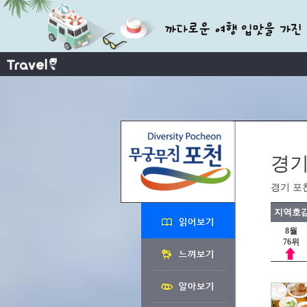
경기
경기 포
지역호감
8월
76위