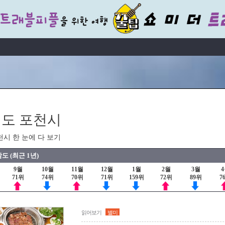
도 포천시
천시 한 눈에 다 보기
도 (최근 1년)
9월
10월
11월
12월
1월
2월
3월
71위
74위
70위
71위
159위
72위
89위
7
읽어보기
별미