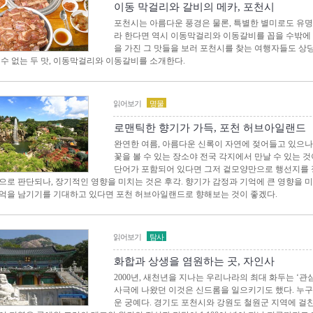
이동 막걸리와 갈비의 메카, 포천시
포천시는 아름다운 풍경은 물론, 특별한 별미로도 유명
라 한다면 역시 이동막걸리와 이동갈비를 꼽을 수밖에
을 가진 그 맛들을 보러 포천시를 찾는 여행자들도 상
 수 없는 두 맛, 이동막걸리와 이동갈비를 소개한다.
읽어보기
명물
로맨틱한 향기가 가득, 포천 허브아일랜드
완연한 여름, 아름다운 신록이 자연에 젖어들고 있으나
꽃을 볼 수 있는 장소야 전국 각지에서 만날 수 있는 
단어가 포함되어 있다면 그저 겉모양만으로 행선지를 정
으로 판단되나, 장기적인 영향을 미치는 것은 후각. 향기가 감정과 기억에 큰 영향을 미
억을 남기기를 기대하고 있다면 포천 허브아일랜드로 향해보는 것이 좋겠다.
읽어보기
탐사
화합과 상생을 염원하는 곳, 자인사
2000년, 새천년을 지나는 우리나라의 최대 화두는 ‘관
사극에 나왔던 이것은 신드롬을 일으키기도 했다. 누구
운 궁예다. 경기도 포천시와 강원도 철원군 지역에 걸