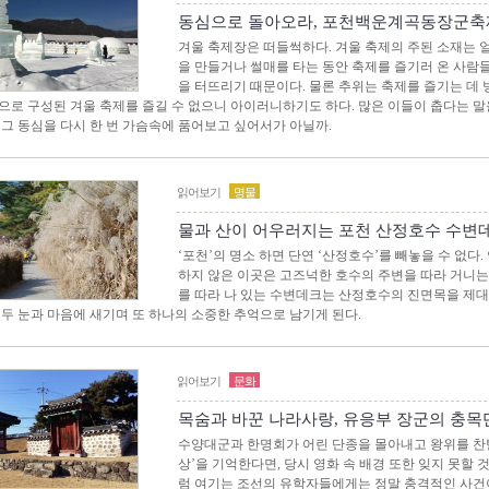
동심으로 돌아오라, 포천백운계곡동장군축
겨울 축제장은 떠들썩하다. 겨울 축제의 주된 소재는 얼
을 만들거나 썰매를 타는 동안 축제를 즐기러 온 사람
을 터뜨리기 때문이다. 물론 추위는 축제를 즐기는 데 
으로 구성된 겨울 축제를 즐길 수 없으니 아이러니하기도 하다. 많은 이들이 춥다는 
 그 동심을 다시 한 번 가슴속에 품어보고 싶어서가 아닐까.
읽어보기
명물
물과 산이 어우러지는 포천 산정호수 수변
‘포천’의 명소 하면 단연 ‘산정호수’를 빼놓을 수 없다.
하지 않은 이곳은 고즈넉한 호수의 주변을 따라 거니는
를 따라 나 있는 수변데크는 산정호수의 진면목을 제대
 두 눈과 마음에 새기며 또 하나의 소중한 추억으로 남기게 된다.
읽어보기
문화
목숨과 바꾼 나라사랑, 유응부 장군의 충목
수양대군과 한명회가 어린 단종을 몰아내고 왕위를 찬탈
상’을 기억한다면, 당시 영화 속 배경 또한 잊지 못할 것
럼 여기는 조선의 유학자들에게는 정말 충격적인 사건이