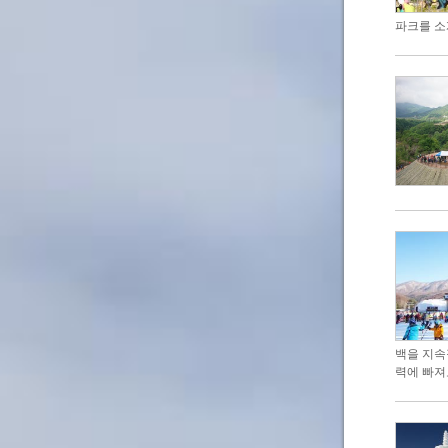
파크를 소
백을 지속
력에 빠져