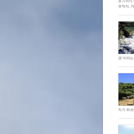
르기까지 
유적지, 
경’이라는
지가 뒤섞