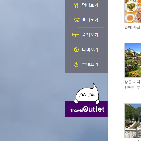
길에 빠질
상은 시각
맨틱한 추