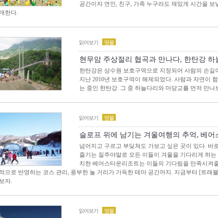
공간이자 연인, 친구, 가족 누구라도 재밌게 시간을 
개한다.
읽어보기
명물
현무암 주상절리 협곡과 만나다, 한탄강 
한탄강은 상수원 보호구역으로 지정되어 사람의 손길이
지난 2010년 보호구역이 해제되었다. 사람과 자연이
는 중인 한탄강. 그 중 하늘다리와 마당교를 먼저 만나
읽어보기
명물
슬로프 위에 남기는 겨울여행의 추억, 베
넘어지고 구르고 부딪쳐도 가보고 싶은 곳이 있다. 바
즐기는 질주야말로 모든 이들이 겨울을 기다리게 하는 
치한 베어스타운리조트는 이들의 기다림을 만족시켜줄 
적으로 반영하는 코스 관리, 풍부한 놀 거리가 가득한 테마 공간까지. 지금부터 [트
보자.
읽어보기
명물