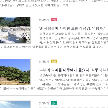
이 지역은 궁예와 고려의 태조인 왕건의 전설과 민담이 1,100여 년이 지난 지금까지도
자인사에 들러 궁예와 왕건의 못다한 이야기를 들어보자.
읽어보기
문화
옛 사람들이 사랑한 포천의 풍경, 영평 8경
포천 영평은 오늘날 일동면, 이동면 등 포천시 북부지
계곡과 빼어난 풍치가 많았는데, 특히 화적연과 와룡암, 
동, 낙귀정지 등 여덞 곳의 경치가 뛰어난 것으로 이름이
 이름으로 부르고 있는데, 이곳들을 돌아보는 것이 포천 여행에 큰 도움을 줄 것이다.
읽어보기
명물
부부의 의미를 나무에게 물었다. 직두리 부
부부송이라면 연리지나 연리근, 연리목을 떠올리기 쉽다
어느 부분이 엉키느냐에 따라붙는 이름이 달라진다. 
느껴지는 이미지와는 달리 서로 엉킨 부분이 없다. 그저
여 있어 부부송이라는 이름이 붙었다. 수원산 아래 오붓하게 자리 잡은 부부송의 이야
읽어보기
탐사