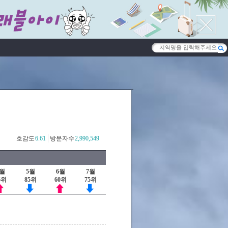
호감도
6.61
방문자수
2,990,549
4월
5월
6월
7월
6위
85위
60위
75위