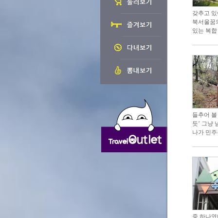
갖추고 있
북서울꿈의
있는 복합
들추어 볼
듯’ 그냥
나가 민주
중 하나였