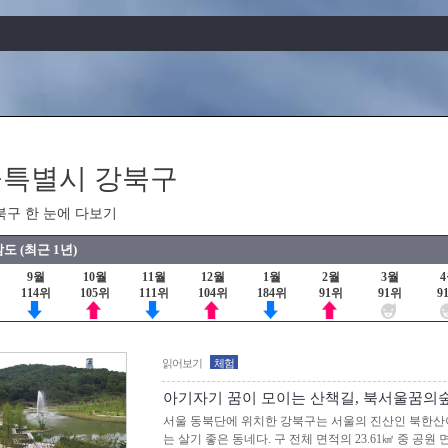
특별시 강북구
북구 한 눈에 다보기
도 (최근 1년)
9월
10월
11월
12월
1월
2월
3월
114위
105위
111위
104위
184위
91위
91위
9
읽어보기
체험
아기자기 꿈이 모이는 산책길, 북서울꿈의
서울 동북단에 위치한 강북구는 서울의 진산인 북한산이
는 살기 좋은 동네다. 구 전체 면적의 23.61㎢ 중 공