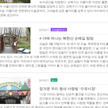
녹지공간을 자랑한다. 강북구는 아름다운 자연은 물론
어 서울시민의 안락한 휴식처 역할을 담당하고 있다. 강북구가 가진 볼거리야 많고 많
숲. 아름다운 연못부터 미술관까지, 그야말로 갖은 볼거리를 갖추고 있어 아이부터 
 문화 공간이다.
읽어보기
트래블투데이
4·19에 떠나는 북한산 순례길 탐방
오늘은 4월 19일이다. 반 세기 전 오늘, 독재정권 타
온 국민이 한마음으로 민주주의를 열망한 그 날, 바로 4
방법은 무엇이 있을까? 조용히 민주 열사의 이름을 되뇌
 수도 있다. 아니면 그저 또 다른 하루가 시작된 양, 평온한 일상을 이어갈 수도 있을 것
 넘어가지는 말자. 우리보다 먼저 태어났다는 우연으로, 앞선 날들이 하필 독재의 시절
주의를 외쳐야 했다. 때마침 그분들을 가까이 뵐 수 있는 순례길이 있다. 바로 북한산 
읽어보기
탐사
정겨운 우리 동네 사랑방 ‘수유시장’
‘시장’이라는 말에는 단순히 물건을 사고파는 장소라는
친근함과 정겨움, 그리고 왠지 모를 애틋함이 그것이다.
담소를 나누거나 안부를 묻는 사랑방 역할을 했다. 강
다. 사람으로 치자면 어느덧 중년의 나이인 50세를 맞이하고 있는 수유시장. 예나 지