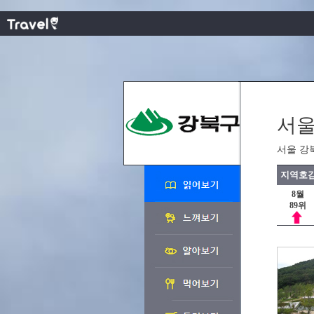
서울
서울 강
지역호감
8월
89위