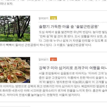
 떠나 보자.
읽어보기
명물
솔향기 가득한 마을 숲 ‘솔밭근린공원’
도심 속에서 숲을 발견하면 유난히 반갑다. 높다란 
‘진짜 숲’에 댈 것이 못 된다. 도시 생활을 하다 보면,
다. 그런 때 누구나 쉽게 가 자연을 만끽할 수 있도록 
무가 빽빽이 들어선 근린공원이 하나 있다. 그 이름도 ‘솔밭근린공원’이다.
읽어보기
별미
강북구 미아 삼거리로 조개구이 여행을 떠
서울 돈암동에서 길음동으로 이어지는 ‘미아리 고개’
증인 같은 고갯길이다. 이름에서 진한 역사의 숨결이 느
개’라 불렀다. 병자호란 때 되놈(胡人)들이 이 고개를
어 이어지는 방면으로 강북의 최고 번화가인 미아 삼거리가 있다. 복잡하지만 깔끔히 
 화려한 네온사인 아래 시끄러운 음악소리가 귓가에 전율을 느끼게 한다. 흥건히 술에
하고, 저마다의 인생사를 늘어놓는다. 전형적인 서울의 밤거리다.