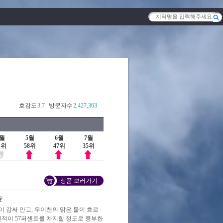
호감도
3.7
방문자수
2,427,363
4월
5월
6월
7월
1위
58위
47위
35위
상품 보러가기
숲
 감싸 안고, 우이천의 맑은 물이 흐르
원 면적이 57퍼센트를 차지할 정도로 풍부한