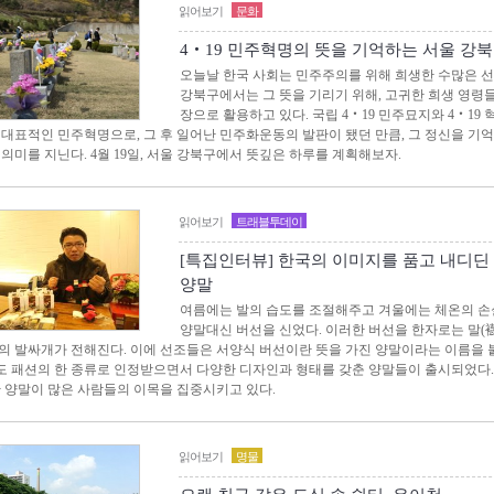
읽어보기
문화
4‧19 민주혁명의 뜻을 기억하는 서울 강
오늘날 한국 사회는 민주주의를 위해 희생한 수많은 선
강북구에서는 그 뜻을 기리기 위해, 고귀한 희생 영령
장으로 활용하고 있다. 국립 4‧19 민주묘지와 4‧19 
 대표적인 민주혁명으로, 그 후 일어난 민주화운동의 발판이 됐던 만큼, 그 정신을 기
 의미를 지닌다. 4월 19일, 서울 강북구에서 뜻깊은 하루를 계획해보자.
읽어보기
트래블투데이
[특집인터뷰] 한국의 이미지를 품고 내디딘
양말
여름에는 발의 습도를 조절해주고 겨울에는 체온의 손
양말대신 버선을 신었다. 이러한 버선을 한자로는 말(
의 발싸개가 전해진다. 이에 선조들은 서양식 버선이란 뜻을 가진 양말이라는 이름을 
 패션의 한 종류로 인정받으면서 다양한 디자인과 형태를 갖춘 양말들이 출시되었다.
한 양말이 많은 사람들의 이목을 집중시키고 있다.
읽어보기
명물