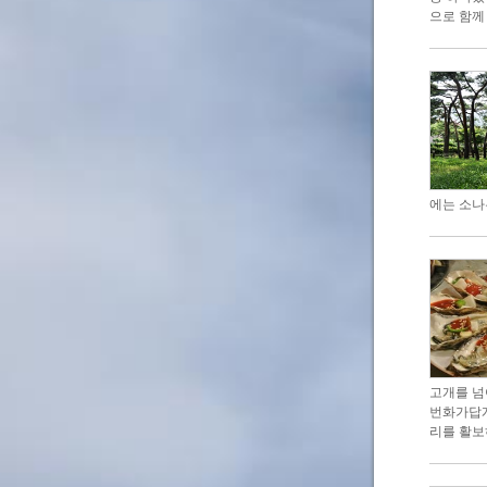
으로 함께
에는 소나
고개를 넘
번화가답게
리를 활보