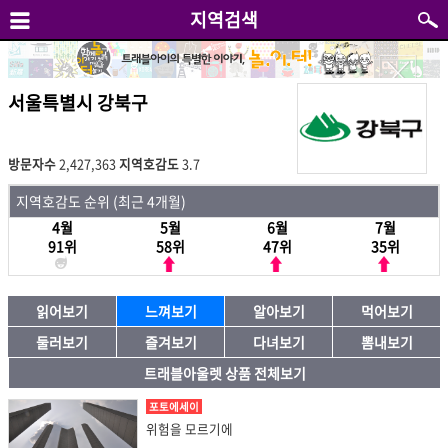
지역검색
서울특별시 강북구
방문자수
2,427,363
지역호감도
3.7
지역호감도 순위 (최근 4개월)
4월
5월
6월
7월
91위
58위
47위
35위
읽어보기
느껴보기
알아보기
먹어보기
둘러보기
즐겨보기
다녀보기
뽐내보기
트래블아울렛 상품 전체보기
포토에세이
위험을 모르기에