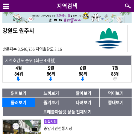
지역검색
강원도 원주시
방문자수
3,546,756
지역호감도
8.16
지역호감도 순위 (최근 4개월)
4월
5월
6월
7월
84위
86위
88위
88위
읽어보기
느껴보기
알아보기
먹어보기
둘러보기
즐겨보기
다녀보기
뽐내보기
트래블아울렛 상품 전체보기
상설시장
중앙시민전통시장