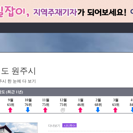
도 원주시
주시 한 눈에 다 보기
도 (최근 1년)
9월
10월
11월
12월
1월
2월
3월
63위
76위
75위
75위
46위
68위
63위
8
다녀보기
시티투어