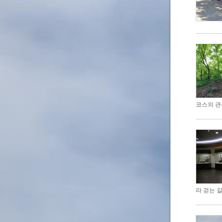
코스의 관
라 걷는 길