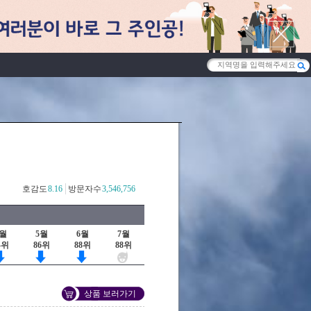
호감도
8.16
방문자수
3,546,756
4월
5월
6월
7월
4위
86위
88위
88위
상품 보러가기