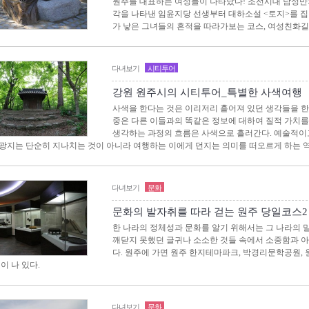
원주를 대표하는 여성들이 나타났다! 조선시대 남성만
각을 나타낸 임윤지당 선생부터 대하소설 <토지>를 
가 낳은 그녀들의 흔적을 따라가보는 코스, 여성친화길
다녀보기
시티투어
강원 원주시의 시티투어_특별한 사색여행
사색을 한다는 것은 이리저리 흩어져 있던 생각들을 한
중은 다른 이들과의 똑같은 정보에 대하여 질적 가치를
생각하는 과정의 흐름은 사색으로 흘러간다. 예술적이
광지는 단순히 지나치는 것이 아니라 여행하는 이에게 던지는 의미를 떠오르게 하는 
다녀보기
문화
문화의 발자취를 따라 걷는 원주 당일코스2
한 나라의 정체성과 문화를 알기 위해서는 그 나라의 말
깨닫지 못했던 글귀나 소소한 것들 속에서 소중함과 
다. 원주에 가면 원주 한지테마파크, 박경리문학공원,
이 나 있다.
다녀보기
문화