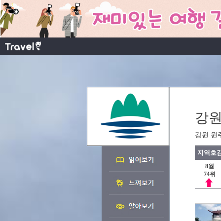
강원
강원 원
지역호감
8월
74위