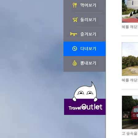
혜를 깨닫
혜를 깨닫
고 숲속을