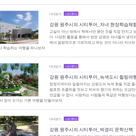
다녀보기
시티투어
강원 원주시의 시티투어_자녀 현장학습체
교실이 아닌 밖에서 책에서만 봤던 것을 직접 만지고
다. 다양한 활동을 통해서 받은 감명은 자녀들의 생각
에서 일방적으로 가르치려고 하는 것이 아니라 자녀와
 학습하는 여행을 떠나보자
다녀보기
시티투어
강원 원주시의 시티투어_녹색도시 힐링여
청정지역이라 일컬어지는 강원도의 녹색 향을 직접 즐길
발효한 초콜릿을 맛보고 허브의 향기의 취하는 오감만족
언급할 수 없다. 사랑하는 사람들과 똑같은 여행보다는
서 정이 오가는 기쁜 여행을 만들어보자.
다녀보기
시티투어
강원 원주시의 시티투어_박경리 문학산책