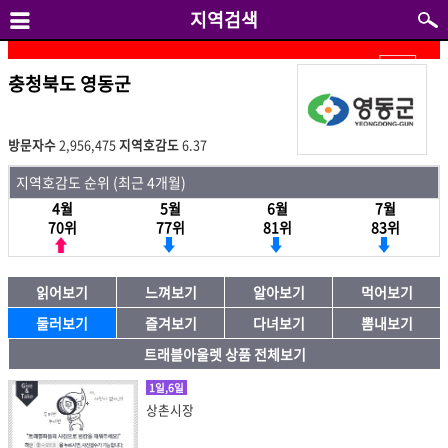
지역검색
충청북도 영동군
방문자수
2,956,475
지역호감도
6.37
지역호감도 순위 (최근 4개월)
4월
5월
6월
7월
70위
77위
81위
83위
읽어보기
느껴보기
알아보기
먹어보기
둘러보기
즐겨보기
다녀보기
뽐내보기
트래블아울렛 상품 전체보기
1일,6일
상촌시장