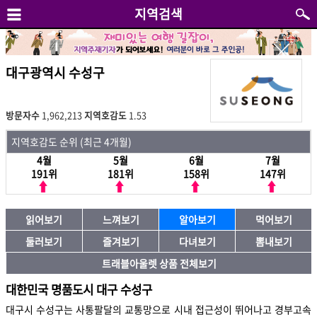
지역검색
대구광역시 수성구
방문자수
1,962,213
지역호감도
1.53
지역호감도 순위 (최근 4개월)
4월
5월
6월
7월
191위
181위
158위
147위
읽어보기
느껴보기
알아보기
먹어보기
둘러보기
즐겨보기
다녀보기
뽐내보기
트래블아울렛 상품 전체보기
대한민국 명품도시 대구 수성구
대구시 수성구는 사통팔달의 교통망으로 시내 접근성이 뛰어나고 경부고속