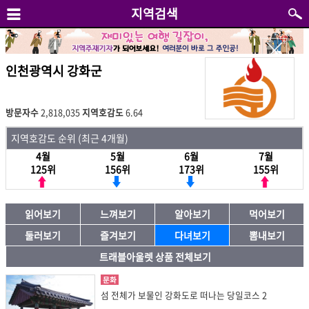
지역검색
인천광역시 강화군
방문자수
2,818,035
지역호감도
6.64
지역호감도 순위 (최근 4개월)
4월
5월
6월
7월
125위
156위
173위
155위
읽어보기
느껴보기
알아보기
먹어보기
둘러보기
즐겨보기
다녀보기
뽐내보기
트래블아울렛 상품 전체보기
문화
섬 전체가 보물인 강화도로 떠나는 당일코스 2