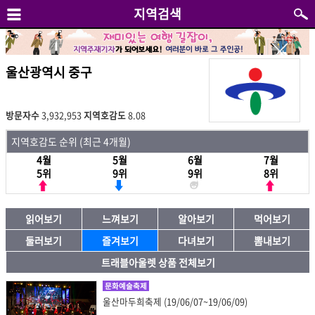
지역검색
울산광역시 중구
방문자수
3,932,953
지역호감도
8.08
지역호감도 순위 (최근 4개월)
4월
5월
6월
7월
5위
9위
9위
8위
읽어보기
느껴보기
알아보기
먹어보기
둘러보기
즐겨보기
다녀보기
뽐내보기
트래블아울렛 상품 전체보기
문화예술축제
울산마두희축제 (19/06/07~19/06/09)