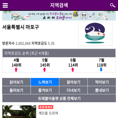
지역검색
서울특별시 마포구
방문자수
2,602,669
지역호감도
5.35
지역호감도 순위 (최근 4개월)
4월
5월
6월
7월
148위
145위
114위
118위
읽어보기
느껴보기
알아보기
먹어보기
둘러보기
즐겨보기
다녀보기
뽐내보기
트래블아울렛 상품 전체보기
포토에세이
계단을 오르며