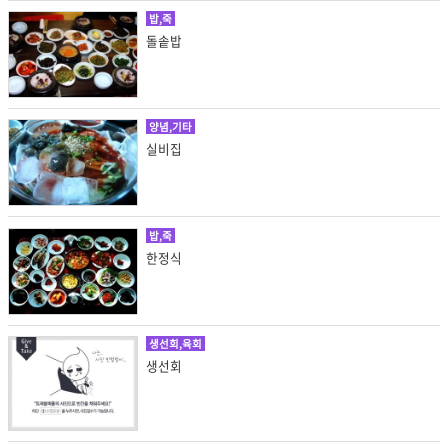
밥,죽
돌솥밥
양념,기타
실비집
밥,죽
한정식
생선회,육회
생선회