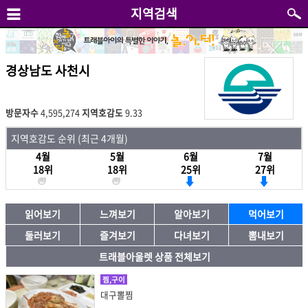
지역검색
경상남도 사천시
방문자수
4,595,274
지역호감도
9.33
지역호감도 순위 (최근 4개월)
4월
5월
6월
7월
18위
18위
25위
27위
읽어보기
느껴보기
알아보기
먹어보기
둘러보기
즐겨보기
다녀보기
뽐내보기
트래블아울렛 상품 전체보기
찜,구이
대구뽈찜