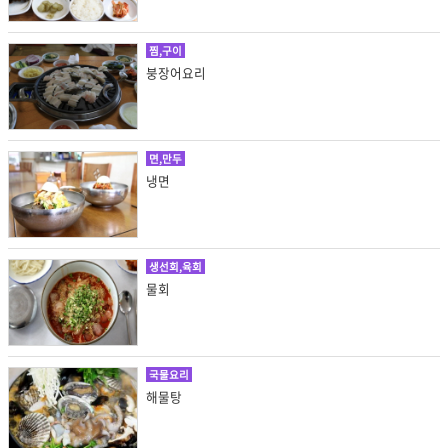
찜,구이
붕장어요리
면,만두
냉면
생선회,육회
물회
국물요리
해물탕