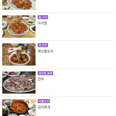
찜,구이
아귀찜
면,만두
해산물요리
생선회,육회
전어
국물요리
김치찌개