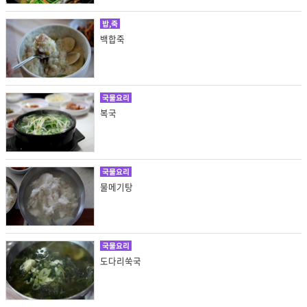
밥,죽
백합죽
국물요리
복국
국물요리
물메기탕
국물요리
도다리쑥국